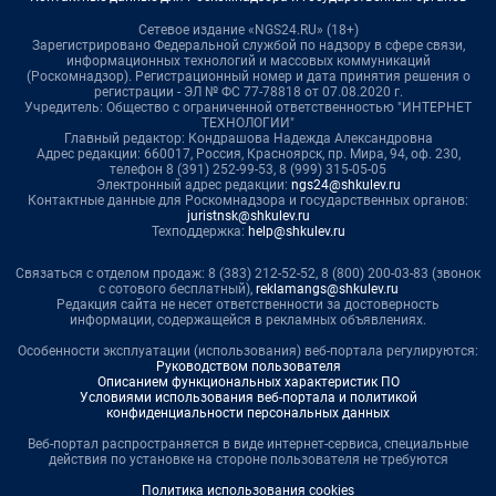
Сетевое издание «NGS24.RU» (18+)
Зарегистрировано Федеральной службой по надзору в сфере связи,
информационных технологий и массовых коммуникаций
(Роскомнадзор). Регистрационный номер и дата принятия решения о
регистрации - ЭЛ № ФС 77-78818 от 07.08.2020 г.
Учредитель: Общество с ограниченной ответственностью "ИНТЕРНЕТ
ТЕХНОЛОГИИ"
Главный редактор: Кондрашова Надежда Александровна
Адрес редакции: 660017, Россия, Красноярск, пр. Мира, 94, оф. 230,
телефон 8 (391) 252-99-53, 8 (999) 315-05-05
Электронный адрес редакции:
ngs24@shkulev.ru
Контактные данные для Роскомнадзора и государственных органов:
juristnsk@shkulev.ru
Техподдержка:
help@shkulev.ru
Связаться с отделом продаж: 8 (383) 212-52-52, 8 (800) 200-03-83 (звонок
с сотового бесплатный),
reklamangs@shkulev.ru
Редакция сайта не несет ответственности за достоверность
информации, содержащейся в рекламных объявлениях.
Особенности эксплуатации (использования) веб-портала регулируются:
Руководством пользователя
Описанием функциональных характеристик ПО
Условиями использования веб-портала и политикой
конфиденциальности персональных данных
Веб-портал распространяется в виде интернет-сервиса, специальные
действия по установке на стороне пользователя не требуются
Политика использования cookies