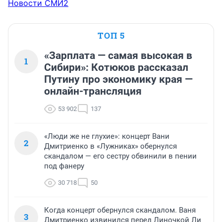
Новости СМИ2
ТОП 5
«Зарплата — самая высокая в
1
Сибири»: Котюков рассказал
Путину про экономику края —
онлайн-трансляция
53 902
137
«Люди же не глухие»: концерт Вани
2
Дмитриенко в «Лужниках» обернулся
скандалом — его сестру обвинили в пении
под фанеру
30 718
50
Когда концерт обернулся скандалом. Ваня
3
Дмитриенко извинился перед Линочкой Ли