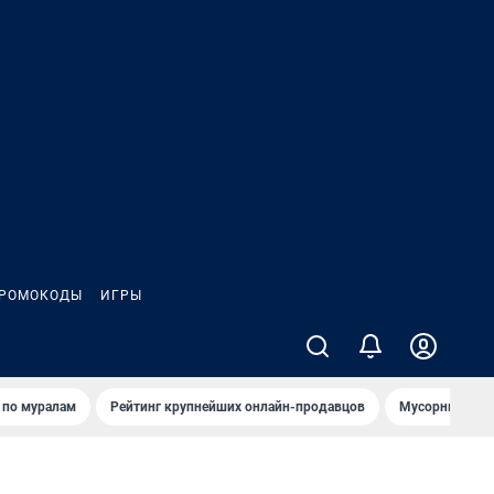
РОМОКОДЫ
ИГРЫ
т по мурaлaм
Рейтинг крупнейших онлайн-продавцов
Мусорный тех