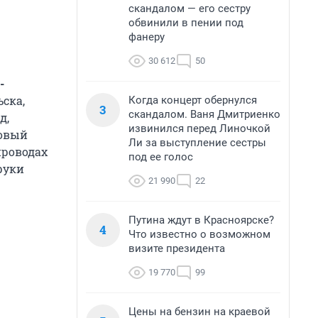
скандалом — его сестру
обвинили в пении под
фанеру
30 612
50
-
ьска,
Когда концерт обернулся
3
скандалом. Ваня Дмитриенко
д,
извинился перед Линочкой
товый
Ли за выступление сестры
проводах
под ее голос
 руки
21 990
22
Путина ждут в Красноярске?
4
Что известно о возможном
визите президента
19 770
99
Цены на бензин на краевой