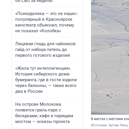
об СВО за неделю
«Психоделика — это не наше»:
популярный в Красноярске
кинотеатр объяснил, почему
не показал «Колобка»
Лицевая гладь для чайников:
гайд от набора петель до
первого готового изделия
«Жила тут интеллигенция».
История сибирского дома-
бумеранга, где в гости ходили
через балконы, — таких всего
два в России
На острове Молокова
появится гриль-парк с
беседками, кафе и парящим
В местах с жестким к
мостом — эскизы проекта
Источник: 
Артем Ленц 