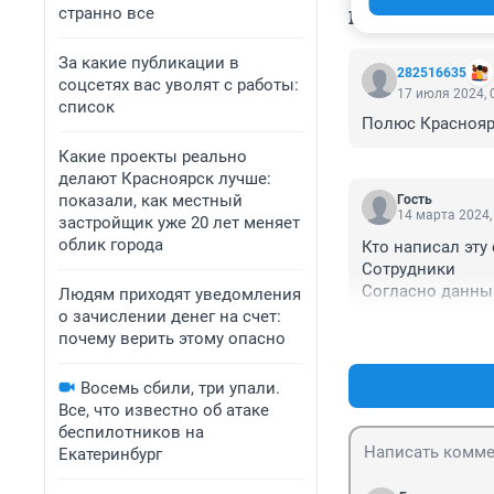
странно все
КОММЕНТАР
За какие публикации в
282516635
соцсетях вас уволят с работы:
17 июля 2024, 
список
Полюс Красноярс
Какие проекты реально
делают Красноярск лучше:
показали, как местный
Гость
14 марта 2024,
застройщик уже 20 лет меняет
облик города
Кто написал эту
Сотрудники

Согласно данным
Людям приходят уведомления
составляет 1 че
о зачислении денег на счет:
300 тыс,офицаль
почему верить этому опасно
1апреля 2022год
печатать сат,и 
Восемь сбили, три упали.
информацию о ор
Все, что известно об атаке
трудоустройства
беспилотников на
жертвой,обману
Екатеринбург