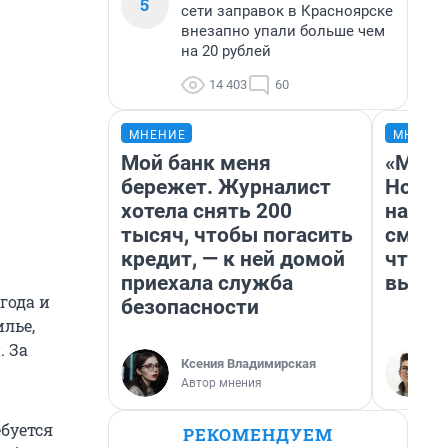
5
сети заправок в Красноярске
внезапно упали больше чем
на 20 рублей
14 403
60
МНЕНИЕ
МНЕНИ
Мой банк меня
«Мы в
бережет. Журналист
Нолан
хотела снять 200
настр
тысяч, чтобы погасить
смотр
кредит, — к ней домой
чтобы
приехала служба
выгля
года и
безопасности
лье,
. За
Ксения Владимирская
Автор мнения
ебуется
РЕКОМЕНДУЕМ