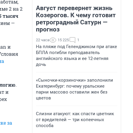
аботам,
Август перевернет жизнь
ме 2 на 2
Козерогов. К чему готовит
5 тысяч
ретроградный Сатурн —
нием —
прогноз
22 часа
15 225
1
an и
На пляже под Геленджиком при атаке
БПЛА погибли преподаватель
Условия
английского языка и ее 12-летняя
на
дочь
«Сыночки-корзиночки» заполонили
ологию
.
Екатеринбург: почему уральские
ат и
парни массово оставили жен без
цветов
рех
Слизни атакуют: как спасти цветник
от вредителей — три копеечных
ке за
способа