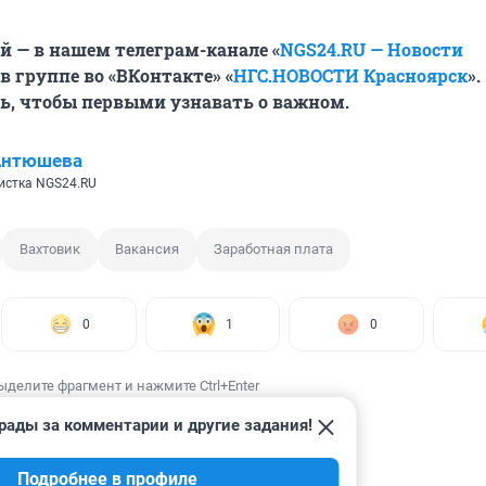
й — в нашем телеграм-канале «
NGS24.RU — Новости
 в группе во «ВКонтакте» «
НГС.НОВОСТИ Красноярск
».
ь, чтобы первыми узнавать о важном.
Антюшева
истка NGS24.RU
Вахтовик
Вакансия
Заработная плата
0
1
0
ыделите фрагмент и нажмите Ctrl+Enter
рады за комментарии и другие задания!
Подробнее в профиле