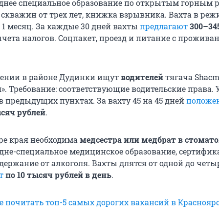
днее специальное образование по открытым горным р
скважин от трех лет, книжка взрывника. Вахта в режи
 1 месяц. За каждые 30 дней вахты
предлагают
300–34
чета налогов. Соцпакет, проезд и питание с прожива
дении в районе Дудинки ищут
водителей
тягача Shacm
». Требование: соответствующие водительские права. 
в предыдущих пунктах. За вахту 45 на 45 дней
положе
ысяч рублей
.
ере края необходима
медсестра или медбрат в стомат
едне-специальное медицинское образование, сертифик
держание от алкоголя. Вахты длятся от одной до четы
т
по 10 тысяч рублей в день
.
е почитать топ-5 самых дорогих вакансий в Красноярс