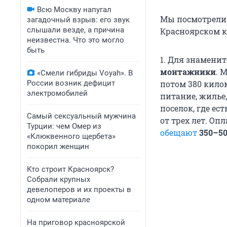
Всю Москву напугал
Мы посмотрели 
загадочный взрыв: его звук
слышали везде, а причина
Красноярском к
неизвестна. Что это могло
быть
1. Для знамени
монтажники
. 
«Смели гибриды Voyah». В
России возник дефицит
потом 380 килом
электромобилей
питание, жилье
поселок, где ес
Самый сексуальный мужчина
от трех лет. Оп
Турции: чем Омер из
обещают
350–5
«Клюквенного щербета»
покорил женщин
Кто строит Красноярск?
Собрали крупных
девелоперов и их проекты в
одном материале
На приговор красноярской