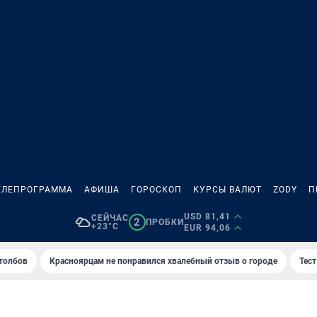
ЕЛЕПРОГРАММА
АФИША
ГОРОСКОП
КУРСЫ ВАЛЮТ
ZODY
П
USD 81,41
СЕЙЧАС
2
ПРОБКИ
+23°C
EUR 94,06
толбов
Красноярцам не понравился хвалебный отзыв о городе
Тес