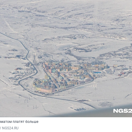
лиматом платят больше
/ NGS24.RU