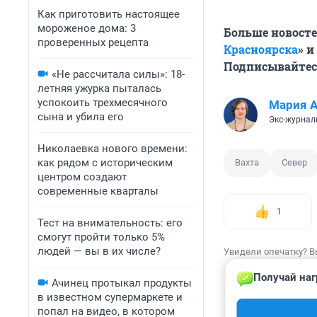
Как приготовить настоящее
мороженое дома: 3
Больше новосте
проверенных рецепта
Красноярска
» и
Подписывайтес
«Не рассчитала силы»: 18-
летняя ужурка пыталась
успокоить трехмесячного
Мария 
сына и убила его
Экс-журнал
Николаевка нового времени:
как рядом с историческим
Вахта
Север
центром создают
современные кварталы
1
Тест на внимательность: его
смогут пройти только 5%
людей — вы в их числе?
Увидели опечатку? В
Получай наг
Ачинец протыкал продукты
в известном супермаркете и
попал на видео, в котором