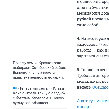
высшее или сре
опыт в бурении 
месяца или 2 на
рублей
после вы
само собой.
4. На месторож
самосвала «Урал
работы — как и 
зарплата
300 т
Почему семьи Красноярска
выбирают Октябрьский район.
5. Также на сев
Выяснили, в чем кроется
Требования: ср
привлекательность локации.
медкнижка, воз
недель.
Обещаю
«Теперь мы семья!» Клава
Кока сыграла тайную свадьбу
с богатым блогером. В какую
А вот тут может
сумму всё обошлось
январь
.