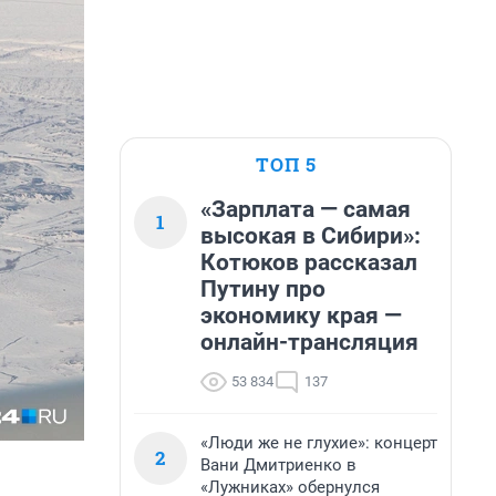
ТОП 5
«Зарплата — самая
1
высокая в Сибири»:
Котюков рассказал
Путину про
экономику края —
онлайн-трансляция
53 834
137
«Люди же не глухие»: концерт
2
Вани Дмитриенко в
«Лужниках» обернулся