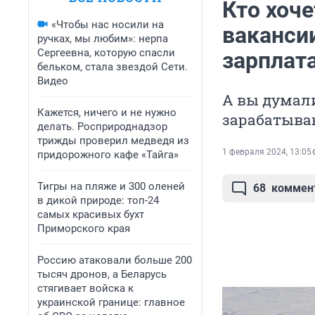
Кто хоч
«Чтобы нас носили на
вакансии
ручках, мы любим»: нерпа
Сергеевна, которую спасли
зарплат
бельком, стала звездой Сети.
Видео
А вы думали
Кажется, ничего и не нужно
зарабатыва
делать. Росприроднадзор
трижды проверил медведя из
1 февраля 2024, 13:05
придорожного кафе «Тайга»
Тигры на пляже и 300 оленей
68
коммен
в дикой природе: топ-24
самых красивых бухт
Приморского края
Россию атаковали больше 200
тысяч дронов, а Беларусь
стягивает войска к
украинской границе: главное