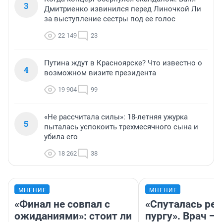
3
Дмитриенко извинился перед Линочкой Ли
за выступление сестры под ее голос
22 149
23
Путина ждут в Красноярске? Что известно о
4
возможном визите президента
19 904
99
«Не рассчитала силы»: 18-летняя ужурка
5
пыталась успокоить трехмесячного сына и
убила его
18 262
38
МНЕНИЕ
МНЕНИЕ
«Финал не совпал с
«Спуталась реч
ожиданиями»: стоит ли
пургу». Врач — 