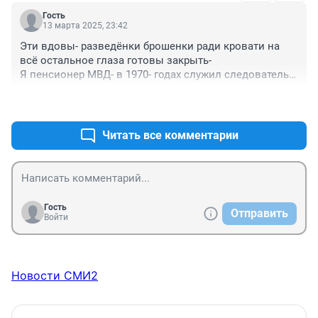
Гость
13 марта 2025, 23:42
Эти вдовы- разведёнки брошенки ради кровати на 
всё остальное глаза готовы закрыть-

Я пенсионер МВД- в 1970- годах служил следователь 
УВД- -Ростоблисполком-было в моём производстве 
+0
–0
дело- Молодая мать дочери 3 годика- закрутила 
роман - разведёнка- Мужик ей говорит - ты с 
ребёнком если бы у тебя его не было сошлись бы-
Читать все комментарии
Через время она ему всё переходи ко мне жить 
помехи нет- пришёл а где дочь- стала мяться мол я её 
убрала- он пошёл в милицию и рассказал проверте 
куда делась девочка- она её задушила и закопала в 
роще- 20 лет ИТК получила-
Гость
Отправить
Войти
Новости СМИ2