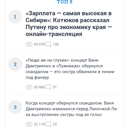
ТОП 5
«Зарплата — самая высокая в
1
Сибири»: Котюков рассказал
Путину про экономику края —
онлайн-трансляция
54 078
138
«Люди же не глухие»: концерт Вани
2
Дмитриенко в «Лужниках» обернулся
скандалом — его сестру обвинили в пении
под фанеру
30 886
51
Когда концерт обернулся скандалом. Ваня
3
Дмитриенко извинился перед Линочкой Ли
за выступление сестры под ее голос
22 119
23