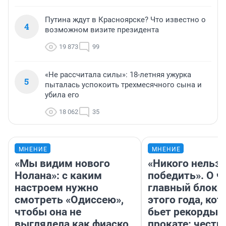
Путина ждут в Красноярске? Что известно о
4
возможном визите президента
19 873
99
«Не рассчитала силы»: 18-летняя ужурка
5
пыталась успокоить трехмесячного сына и
убила его
18 062
35
МНЕНИЕ
МНЕНИЕ
«Мы видим нового
«Никого нельз
Нолана»: с каким
победить». О ч
настроем нужно
главный блокб
смотреть «Одиссею»,
этого года, ко
чтобы она не
бьет рекорды 
выглядела как фиаско
прокате: честн