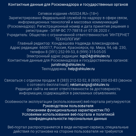
Контактные данные для Роскомнадзора и государственных органов
Сетевое издание «NGS24.RU» (18+)
Зарегистрировано Федеральной службой по надзору в сфере связи,
информационных технологий и массовых коммуникаций
(Роскомнадзор). Регистрационный номер и дата принятия решения о
регистрации - ЭЛ № ФС 77-78818 от 07.08.2020 г.
Учредитель: Общество с ограниченной ответственностью "ИНТЕРНЕТ
ТЕХНОЛОГИИ"
Главный редактор: Кондрашова Надежда Александровна
Адрес редакции: 660017, Россия, Красноярск, пр. Мира, 94, оф. 230,
телефон 8 (391) 252-99-53, 8 (999) 315-05-05
Электронный адрес редакции:
ngs24@shkulev.ru
Контактные данные для Роскомнадзора и государственных органов:
juristnsk@shkulev.ru
Техподдержка:
help@shkulev.ru
Связаться с отделом продаж: 8 (383) 212-52-52, 8 (800) 200-03-83 (звонок
с сотового бесплатный),
reklamangs@shkulev.ru
Редакция сайта не несет ответственности за достоверность
информации, содержащейся в рекламных объявлениях.
Особенности эксплуатации (использования) веб-портала регулируются:
Руководством пользователя
Описанием функциональных характеристик ПО
Условиями использования веб-портала и политикой
конфиденциальности персональных данных
Веб-портал распространяется в виде интернет-сервиса, специальные
действия по установке на стороне пользователя не требуются