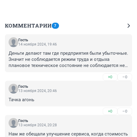
КОММЕНТАРИИ
7
Гость
14 ноября 2024, 19:46
Деньги делают там где предприятия были убыточные. 
Значит не соблюдается режим труда и отдыха 
плановое техническое состояние не соблюдается не 
ведутся занятия с водительских составом по 
+0
–0
повышению безопасной перевозки пассажиров 
Автобус на линии работает пока не сломается. 
Гость
Экономия на запчастях плановом техническом 
13 ноября 2024, 20:46
обслуживании малым водительских составом 
Тачка агонь
обслуживается маршрут пренебрежением культуры 
обслуживания именно таким способом извлекается 
+0
–0
доход отдельными лицами в свои личные карманы 
будто они работают в негосударстве.
Гость
13 ноября 2024, 20:28
Нам же обещали улучшение сервиса, когда стоимость 