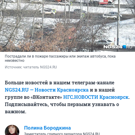
Пострадали ли в пожаре пассажиры или экипаж автобуса, пока
неизвестно
Источник: 
читатель NGS24.RU
Больше новостей в нашем телеграм-канале
NGS24.RU — Новости Красноярска
и в нашей
группе во «ВКонтакте»
НГС.НОВОСТИ Красноярск
.
Подписывайтесь, чтобы первыми узнавать о
важном.
Полина Бородкина
Заместитель главного редактора NGS24.RU