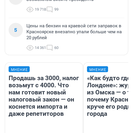
19 718
99
Цены на бензин на краевой сети заправок в
5
Красноярске внезапно упали больше чем на
20 рублей
14 361
60
МНЕНИЕ
МНЕНИЕ
Продашь за 3000, налог
«Как будто где-
возьмут с 4000. Что
Лондоне»: жур
нам готовит новый
из Омска — о т
налоговый закон — он
почему Красно
коснется импорта и
круче его родн
даже репетиторов
города