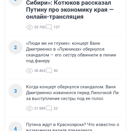
Сибири»: Котюков рассказал
Путину про экономику края —
онлайн-трансляция
53 700
137
«Люди же не глухие»: концерт Вани
2
Дмитриенко в «Лужниках» обернулся
скандалом — его сестру обвинили в пении
под фанеру
30 463
50
Когда концерт обернулся скандалом. Ваня
3
Дмитриенко извинился перед Линочкой Ли
за выступление сестры под ее голос
21 889
22
Путина ждут в Красноярске? Что известно о
4
возможном визите президента