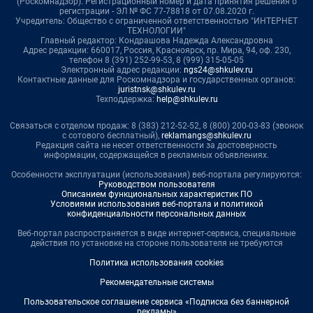
(Роскомнадзор). Регистрационный номер и дата принятия решения о
регистрации - ЭЛ № ФС 77-78818 от 07.08.2020 г.
Учредитель: Общество с ограниченной ответственностью "ИНТЕРНЕТ
ТЕХНОЛОГИИ"
Главный редактор: Кондрашова Надежда Александровна
Адрес редакции: 660017, Россия, Красноярск, пр. Мира, 94, оф. 230,
телефон 8 (391) 252-99-53, 8 (999) 315-05-05
Электронный адрес редакции:
ngs24@shkulev.ru
Контактные данные для Роскомнадзора и государственных органов:
juristnsk@shkulev.ru
Техподдержка:
help@shkulev.ru
Связаться с отделом продаж: 8 (383) 212-52-52, 8 (800) 200-03-83 (звонок
с сотового бесплатный),
reklamangs@shkulev.ru
Редакция сайта не несет ответственности за достоверность
информации, содержащейся в рекламных объявлениях.
Особенности эксплуатации (использования) веб-портала регулируются:
Руководством пользователя
Описанием функциональных характеристик ПО
Условиями использования веб-портала и политикой
конфиденциальности персональных данных
Веб-портал распространяется в виде интернет-сервиса, специальные
действия по установке на стороне пользователя не требуются
Политика использования cookies
Рекомендательные системы
Пользовательское соглашение сервиса «Подписка без баннерной
рекламы»