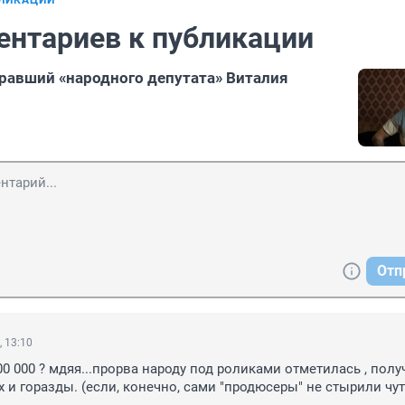
БЛИКАЦИИ
ентариев к публикации
гравший «народного депутата» Виталия
Отп
, 13:10
0 000 ? мдяя...прорва народу под роликами отметилась , полу
х и горазды. (если, конечно, сами "продюсеры" не стырили чут