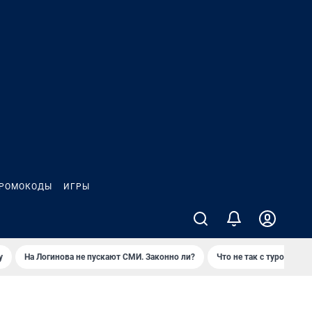
РОМОКОДЫ
ИГРЫ
у
На Логинова не пускают СМИ. Законно ли?
Что не так с туром на 