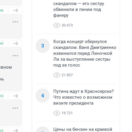
скандалом — его сестру
обвинили в пении под
+6
–0
фанеру
30 473
Когда концерт обернулся
+0
–0
3
скандалом. Ваня Дмитриенко
извинился перед Линочкой
Ли за выступление сестры
под ее голос
вном 
21 897
ь 
Путина ждут в Красноярске?
4
+3
–0
Что известно о возможном
визите президента
19 721
Цены на бензин на краевой
+2
–0