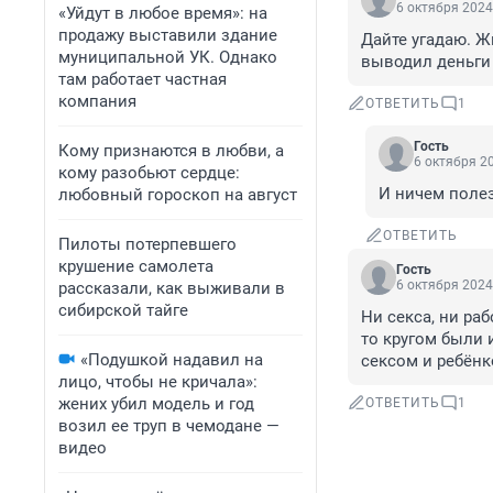
6 октября 2024
«Уйдут в любое время»: на
продажу выставили здание
Дайте угадаю. Жи
муниципальной УК. Однако
выводил деньги 
там работает частная
компания
ОТВЕТИТЬ
1
Гость
Кому признаются в любви, а
6 октября 20
кому разобьют сердце:
И ничем поле
любовный гороскоп на август
ОТВЕТИТЬ
Пилоты потерпевшего
крушение самолета
Гость
6 октября 2024
рассказали, как выживали в
сибирской тайге
Ни секса, ни раб
то кругом были 
«Подушкой надавил на
сексом и ребёнк
лицо, чтобы не кричала»:
жених убил модель и год
ОТВЕТИТЬ
1
возил ее труп в чемодане —
видео