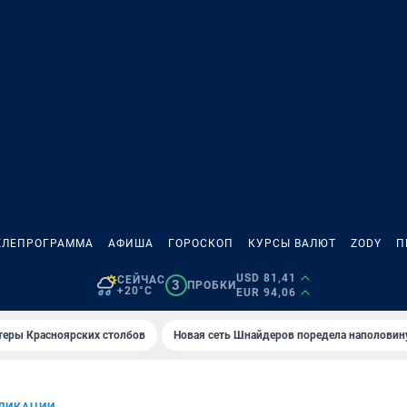
ЕЛЕПРОГРАММА
АФИША
ГОРОСКОП
КУРСЫ ВАЛЮТ
ZODY
П
USD 81,41
СЕЙЧАС
3
ПРОБКИ
+20°C
EUR 94,06
теры Красноярских столбов
Новая сеть Шнайдеров поредела наполовин