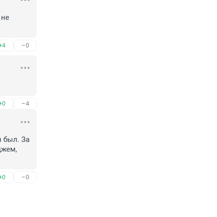
не 
+4
–0
+0
–4
 был. За 
жем, 
+0
–0