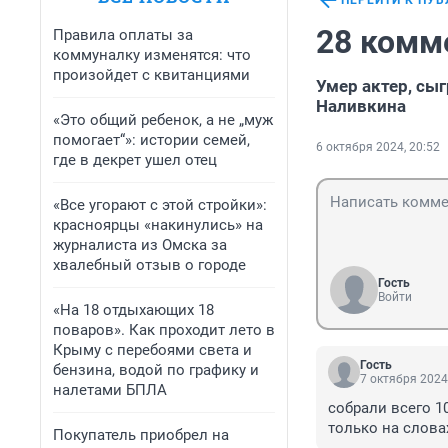
ПЕРЕЙТИ К ПУ
28 комм
Правила оплаты за
коммуналку изменятся: что
произойдет с квитанциями
Умер актер, сы
Наливкина
«Это общий ребенок, а не „муж
помогает“»: истории семей,
6 октября 2024, 20:52
где в декрет ушел отец
«Все угорают с этой стройки»:
красноярцы «накинулись» на
журналиста из Омска за
хвалебный отзыв о городе
Гость
Войти
«На 18 отдыхающих 18
поваров». Как проходит лето в
Крыму с перебоями света и
Гость
бензина, водой по графику и
7 октября 2024
налетами БПЛА
собрали всего 10
только на слова
Покупатель приобрел на