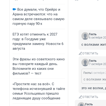
Все думали, что Орейро и
Арана встречаются: что на
самом деле связывало самую
горячую пару 90-х
ЕГЭ хотят отменить к 2027
Гость
6 октября 20
году: в Госдуме уже
придумали замену. Новости 6
с волками жит
августа
ОТВЕТИТЬ
Эти фразы из советского кино
Гость
вы говорите каждый день.
7 октября 20
Вспомните из каких они
фильмов? — тест
Гость
6 октября 
с волками жи
«Простите нас за всё». С
это не волки,
телефона исчезнувшей в тайге
семьи Усольцевых пришло
ОТВЕТИТЬ
леденящее душу сообщение
Гость