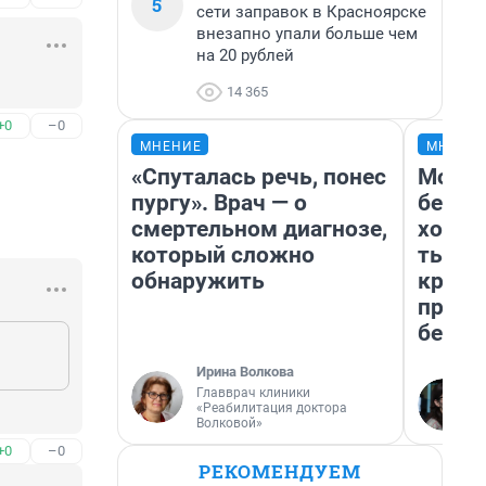
5
сети заправок в Красноярске
внезапно упали больше чем
на 20 рублей
14 365
+0
–0
МНЕНИЕ
МНЕНИ
«Спуталась речь, понес
Мой б
пургу». Врач — о
береж
смертельном диагнозе,
хотел
который сложно
тысяч
обнаружить
креди
приех
безоп
Ирина Волкова
Главврач клиники
«Реабилитация доктора
Волковой»
+0
–0
РЕКОМЕНДУЕМ