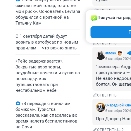
сжигает мой товар, то это не
ОТВЕТИТЬ
мой риск». Основатель Levrana
обрушился с критикой на
Получай наград
Гость
Татьяну Ким
6 октября 2024
П
Оторвался у нег
С 1 сентября детей будут
возить в автобусах по новым
ОТВЕТИТЬ
правилам — что важно знать
Флоки
6 октября 2024
«Рейс задерживается».
"режиссера Андр
Закрытые аэропорты,
преступлении — 
неудобные ночевки и сутки на
Не надо недооце
пересадку: как
боятся. Он шатае
путешествовать при
нестабильном небе
ОТВЕТИТЬ
«В переходе с вонючим
Очередной Кло
бомжом». Туристка
6 октября 2024
рассказала, как спасалась во
Про Дворец Нали
время налета беспилотников
на Сочи
ОТВЕТИТЬ
2