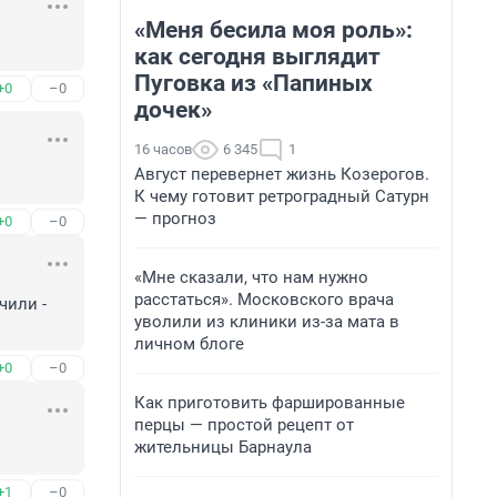
«Меня бесила моя роль»:
как сегодня выглядит
Пуговка из «Папиных
+0
–0
дочек»
16 часов
6 345
1
Август перевернет жизнь Козерогов.
К чему готовит ретроградный Сатурн
— прогноз
+0
–0
«Мне сказали, что нам нужно
расстаться». Московского врача
или - 
уволили из клиники из-за мата в
личном блоге
+0
–0
Как приготовить фаршированные
перцы — простой рецепт от
жительницы Барнаула
+1
–0