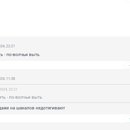
24, 22:21
ь - по-волчьи выть
24, 11:38
2024, 22:21
ть - по-волчьи выть
 даже на шакалов недотягивают