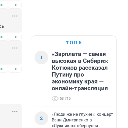
+0
–0
сь
+0
–0
ТОП 5
«Зарплата — самая
1
высокая в Сибири»:
Котюков рассказал
+0
–0
Путину про
экономику края —
онлайн-трансляция
53 715
«Люди же не глухие»: концерт
2
Вани Дмитриенко в
«Лужниках» обернулся