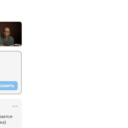
равить
чается-
ка)