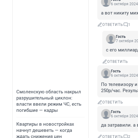
6 октября 2024
а вот никиту ми
ОТВЕТИТЬ
1
Гость
7 октября 20
с его миллиар
ОТВЕТИТЬ
Гость
6 октября 2024
По телевизору и
250р/час. Резул
Смоленскую область накрыл
разрушительный циклон:
ОТВЕТИТЬ
власти ввели режим ЧС, есть
погибшие — кадры
Гость
6 октября 2024
Квартиры в новостройках
да затравили. а
начнут дешеветь — когда
ждать снижения цен
ОТВЕТИТЬ
2