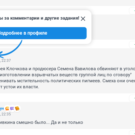
ы за комментарии и другие задания!
, 23:21
одробнее в профиле
о тромб, совпадение?
, 22:37
ея Клочкова и продюсера Семена Вавилова обвиняют в уголо
изготовлении взрывчатых веществ группой лиц по сговору"

нивать мстительность политических пигмеев. Смеха они очен
т устои их власти.
ун
, 22:35
вкина смешно было... Да и не только