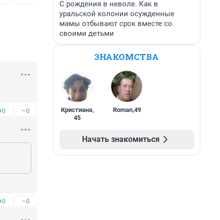
С рождения в неволе. Как в
уральской колонии осужденные
мамы отбывают срок вместе со
своими детьми
ЗНАКОМСТВА
Кристиана
,
Roman
,
49
+0
–0
45
Начать знакомиться
+0
–0