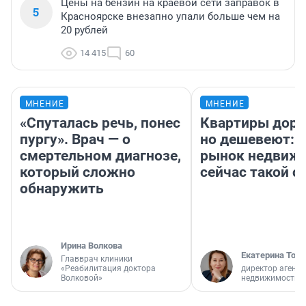
Цены на бензин на краевой сети заправок в
5
Красноярске внезапно упали больше чем на
20 рублей
14 415
60
МНЕНИЕ
МНЕНИЕ
«Спуталась речь, понес
Квартиры дор
пургу». Врач — о
но дешевеют: 
смертельном диагнозе,
рынок недвиж
который сложно
сейчас такой 
обнаружить
Ирина Волкова
Екатерина Торо
Главврач клиники
«Реабилитация доктора
директор агентс
Волковой»
недвижимости