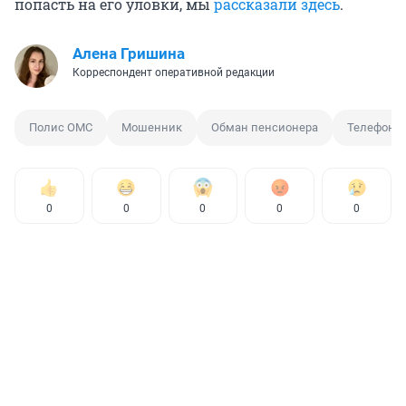
попасть на его уловки, мы
рассказали здесь
.
Алена Гришина
Корреспондент оперативной редакции
Полис ОМС
Мошенник
Обман пенсионера
Телефонн
0
0
0
0
0