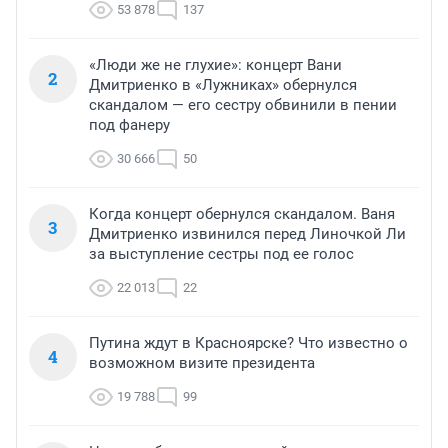
53 878
137
«Люди же не глухие»: концерт Вани
2
Дмитриенко в «Лужниках» обернулся
скандалом — его сестру обвинили в пении
под фанеру
30 666
50
Когда концерт обернулся скандалом. Ваня
3
Дмитриенко извинился перед Линочкой Ли
за выступление сестры под ее голос
22 013
22
Путина ждут в Красноярске? Что известно о
4
возможном визите президента
19 788
99