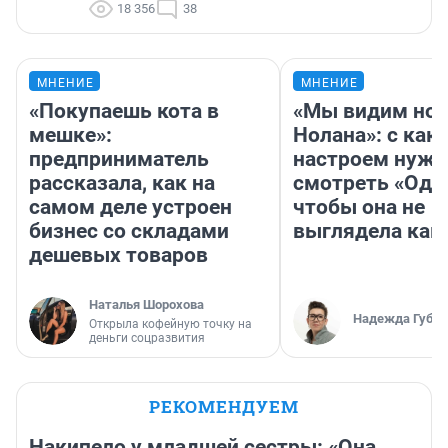
18 356
38
МНЕНИЕ
МНЕНИЕ
«Покупаешь кота в
«Мы видим нов
мешке»:
Нолана»: с как
предприниматель
настроем нужн
рассказала, как на
смотреть «Оди
самом деле устроен
чтобы она не
бизнес со складами
выглядела как
дешевых товаров
Наталья Шорохова
Надежда Губар
Открыла кофейную точку на
деньги соцразвития
РЕКОМЕНДУЕМ
Накипело у младшей сестры: «Она