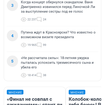
Когда концерт обернулся скандалом. Ваня
3
Дмитриенко извинился перед Линочкой Ли
за выступление сестры под ее голос
22 237
24
Путина ждут в Красноярске? Что известно о
4
возможном визите президента
19 965
99
«Не рассчитала силы»: 18-летняя ужурка
5
пыталась успокоить трехмесячного сына и
убила его
18 414
38
МНЕНИЕ
МНЕНИЕ
«Финал не совпал с
Колобок-колобо
ожиданиями»: стоит ли
тебя боюсь! Ра