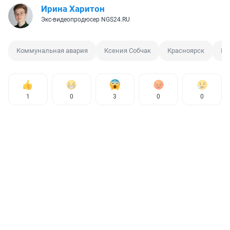
Ирина Харитон
Экс-видеопродюсер NGS24.RU
Коммунальная авария
Ксения Собчак
Красноярск
Пр
1
0
3
0
0