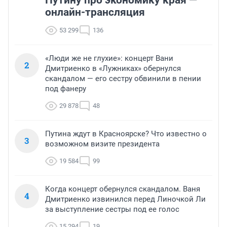
Путину про экономику края —
онлайн-трансляция
53 299
136
«Люди же не глухие»: концерт Вани
2
Дмитриенко в «Лужниках» обернулся
скандалом — его сестру обвинили в пении
под фанеру
29 878
48
Путина ждут в Красноярске? Что известно о
3
возможном визите президента
19 584
99
Когда концерт обернулся скандалом. Ваня
4
Дмитриенко извинился перед Линочкой Ли
за выступление сестры под ее голос
15 294
19