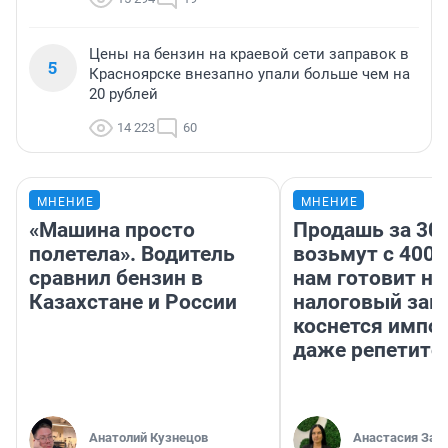
Цены на бензин на краевой сети заправок в
5
Красноярске внезапно упали больше чем на
20 рублей
14 223
60
МНЕНИЕ
МНЕНИЕ
«Машина просто
Продашь за 300
полетела». Водитель
возьмут с 4000
сравнил бензин в
нам готовит н
Казахстане и России
налоговый зако
коснется импор
даже репетито
Анатолий Кузнецов
Анастасия Зав