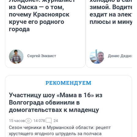
из Омска — о том,
зимой. Водител
почему Красноярск
ездит на элект
круче его родного
плюсы и мину
города
Сергей Энквист
Денис Дедюхи
РЕКОМЕНДУЕМ
Участницу шоу «Мама в 16» из
Волгограда обвинили в
домогательствах к младенцу
15 часов
14 078
24
Сезон черники в Мурманской области: рецепт
хрустящего ягодного штрудель за полчаса