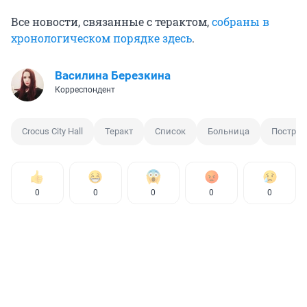
Все новости, связанные с терактом,
собраны в
хронологическом порядке здесь
.
Василина Березкина
Корреспондент
Crocus City Hall
Теракт
Список
Больница
Постра
0
0
0
0
0