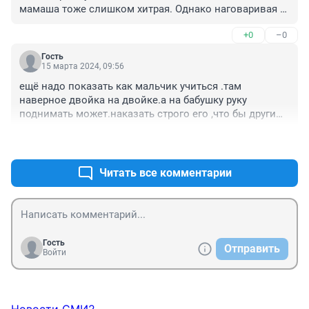
мамаша тоже слишком хитрая. Однако наговаривая 
на бабушку как бы эта дама сама бумерангом не 
+0
–0
получила бы в своей старости реальную деменцию. 
Неужели нельзя защитить бабушку от таких 
Гость
неблагодарных и недостойных отпрысков?
15 марта 2024, 09:56
ещё надо показать как мальчик учиться .там 
наверное двойка на двойке.а на бабушку руку 
поднимать может.наказать строго его ,что бы другим 
неповадно было.
+1
–0
Читать все комментарии
Гость
Отправить
Войти