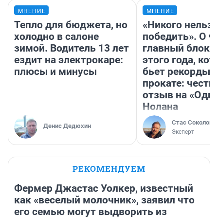
МНЕНИЕ
МНЕНИЕ
Тепло для бюджета, но
«Никого нельз
холодно в салоне
победить». О ч
зимой. Водитель 13 лет
главный блокб
ездит на электрокаре:
этого года, ко
плюсы и минусы
бьет рекорды 
прокате: честн
отзыв на «Оди
Нолана
Стас Соколов
Денис Дедюхин
Эксперт
РЕКОМЕНДУЕМ
Фермер Джастас Уолкер, известный
как «веселый молочник», заявил что
его семью могут выдворить из