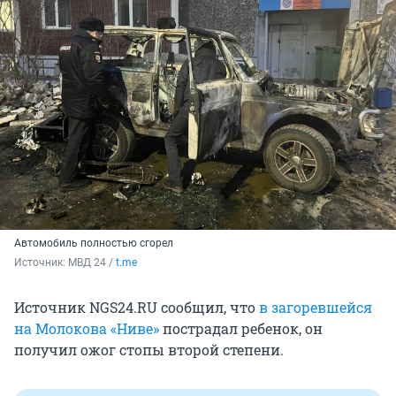
Автомобиль полностью сгорел
Источник: 
МВД 24 / 
t.me
Источник NGS24.RU сообщил, что
в загоревшейся
на Молокова «Ниве»
пострадал ребенок, он
получил ожог стопы второй степени.