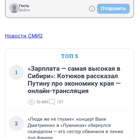
Гость
Отправить
Войти
Новости СМИ2
ТОП 5
«Зарплата — самая высокая в
1
Сибири»: Котюков рассказал
Путину про экономику края —
онлайн-трансляция
53 889
137
«Люди же не глухие»: концерт Вани
2
Дмитриенко в «Лужниках» обернулся
скандалом — его сестру обвинили в пении
под фанеру