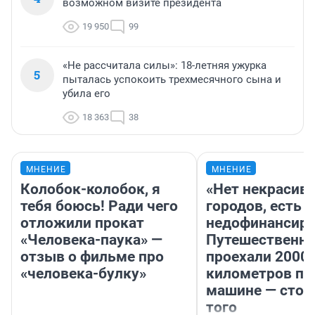
возможном визите президента
19 950
99
«Не рассчитала силы»: 18-летняя ужурка
5
пыталась успокоить трехмесячного сына и
убила его
18 363
38
МНЕНИЕ
МНЕНИЕ
Колобок-колобок, я
«Нет некрасив
тебя боюсь! Ради чего
городов, есть
отложили прокат
недофинансиро
«Человека-паука» —
Путешественн
отзыв о фильме про
проехали 2000
«человека-булку»
километров по 
машине — стои
того