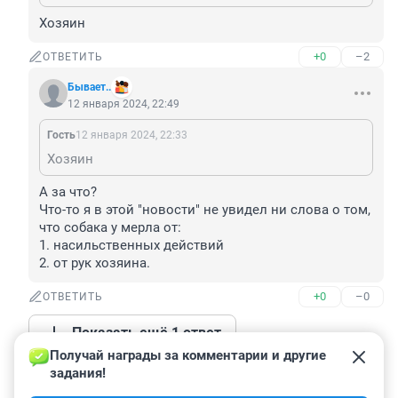
Хозяин
+0
–2
ОТВЕТИТЬ
Бывает..
12 января 2024, 22:49
Гость
12 января 2024, 22:33
Хозяин
А за что?

Что-то я в этой "новости" не увидел ни слова о том, 
что собака у мерла от:

1. насильственных действий

2. от рук хозяина.
+0
–0
ОТВЕТИТЬ
Показать ещё 1 ответ
Получай награды за комментарии и другие 
задания!
Гость
12 января 2024, 15:34