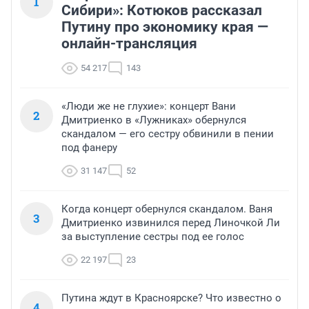
1
Сибири»: Котюков рассказал
Путину про экономику края —
онлайн-трансляция
54 217
143
«Люди же не глухие»: концерт Вани
2
Дмитриенко в «Лужниках» обернулся
скандалом — его сестру обвинили в пении
под фанеру
31 147
52
Когда концерт обернулся скандалом. Ваня
3
Дмитриенко извинился перед Линочкой Ли
за выступление сестры под ее голос
22 197
23
Путина ждут в Красноярске? Что известно о
4