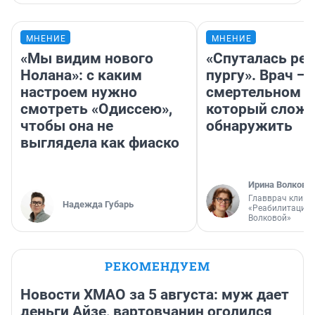
МНЕНИЕ
МНЕНИЕ
«Мы видим нового
«Спуталась реч
Нолана»: с каким
пургу». Врач — 
настроем нужно
смертельном д
смотреть «Одиссею»,
который слож
чтобы она не
обнаружить
выглядела как фиаско
Ирина Волкова
Главврач клини
Надежда Губарь
«Реабилитация 
Волковой»
РЕКОМЕНДУЕМ
Новости ХМАО за 5 августа: муж дает
деньги Айзе, вартовчанин оголился