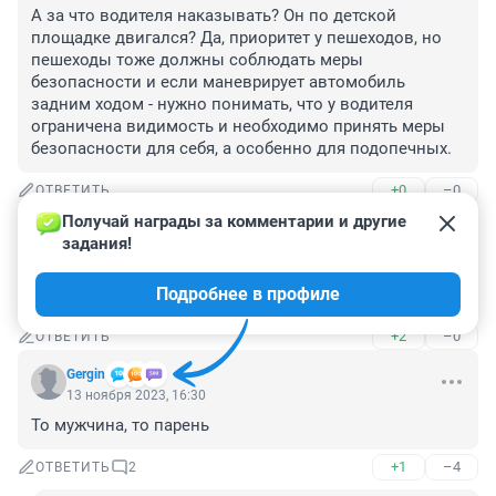
А за что водителя наказывать? Он по детской 
площадке двигался? Да, приоритет у пешеходов, но 
пешеходы тоже должны соблюдать меры 
безопасности и если маневрирует автомобиль 
задним ходом - нужно понимать, что у водителя 
ограничена видимость и необходимо принять меры 
безопасности для себя, а особенно для подопечных.
+0
–0
ОТВЕТИТЬ
Получай награды за комментарии и другие 
Гость
13 ноября 2023, 19:57
задания!
Опять по телефону? А за детьми , кто будет смотреть?
Подробнее в профиле
😂😂😂😜
+2
–0
ОТВЕТИТЬ
Gergin
13 ноября 2023, 16:30
То мужчина, то парень
+1
–4
ОТВЕТИТЬ
2