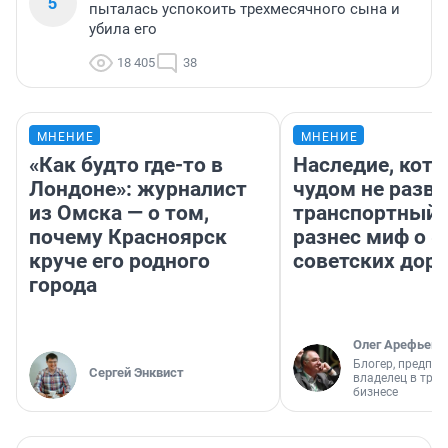
5
пыталась успокоить трехмесячного сына и
убила его
18 405
38
МНЕНИЕ
МНЕНИЕ
«Как будто где-то в
Наследие, кото
Лондоне»: журналист
чудом не разва
из Омска — о том,
транспортный 
почему Красноярск
разнес миф о 
круче его родного
советских доро
города
Олег Арефьев
Блогер, предпри
Сергей Энквист
владелец в тра
бизнесе