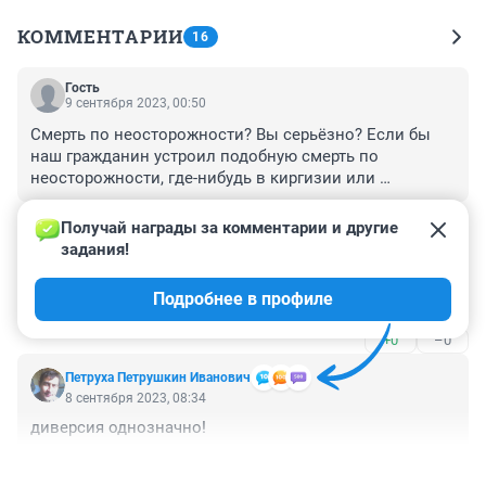
КОММЕНТАРИИ
16
Гость
9 сентября 2023, 00:50
Смерть по неосторожности? Вы серьёзно? Если бы 
наш гражданин устроил подобную смерть по 
неосторожности, где-нибудь в киргизии или 
узбекистане, его уже нарезали бы на шаурму... А наши 
+1
–0
всё цацкаются, с лёгкой руки продажных властей...
Получай награды за комментарии и другие 
задания!
Гость
8 сентября 2023, 09:49
Подробнее в профиле
отравление шурмой не имеет национальности
+0
–0
Петруха Петрушкин Иванович
8 сентября 2023, 08:34
диверсия однозначно!
+1
–0