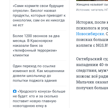
Женщина называет сы
«Сами кормите свои будущие
Источник: 
читатель Н
опухоли». Биолог назвал
продукты, которые приводят к
онкологии, сам он их никогда
История, после
не ест
психолога и ус
Новосибирске
. 
Более 1200 звонков за два
поисках больши
месяца. В Красноярске
коллеги с NGS.R
наказали банк за
«телефонный терроризм»
клиентки
Октябрьский су
нападении 40-л
Один переход по ссылке
следствия, муж
изменил всё. Как мошенники
довели школьницу до
ножом: всё ради
попытки поджога здания
Мальчик оказал
получил больше
«Уродского конуса» больше
не будет: кто и за сколько
поставит новую главную
новогоднюю елку в