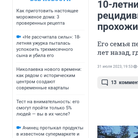
10-летн
Как приготовить настоящее
рецидив
мороженое дома: 3
проверенных рецепта
прохожи
«Не рассчитала силы»: 18-
Его семья п
летняя ужурка пыталась
успокоить трехмесячного
лет назад, 
сына и убила его
31 июля 2023, 19:53
Николаевка нового времени:
как рядом с историческим
центром создают
13
коммен
современные кварталы
Тест на внимательность: его
смогут пройти только 5%
людей — вы в их числе?
Ачинец протыкал продукты
в известном супермаркете и