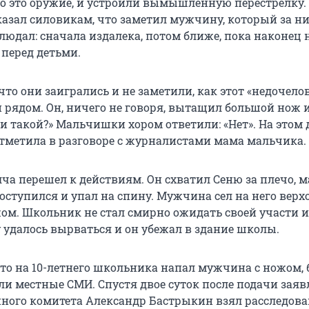
то это оружие, и устроили вымышленную перестрелку.
азал силовикам, что заметил мужчину, который за н
людал: сначала издалека, потом ближе, пока наконец 
 перед детьми.
что они заигрались и не заметили, как этот «недочело
и рядом. Он, ничего не говоря, вытащил большой нож 
и такой?» Мальчишки хором ответили: «Нет». На этом 
отметила в разговоре с журналистами мама мальчика.
ча перешел к действиям. Он схватил Сеню за плечо, 
оступился и упал на спину. Мужчина сел на него верх
ом. Школьник не стал смирно ожидать своей участи и
у удалось вырваться и он убежал в здание школы.
 что на 10-летнего школьника напал мужчина с ножом,
и местные СМИ. Спустя двое суток после подачи зая
нного комитета Александр Бастрыкин взял расследова