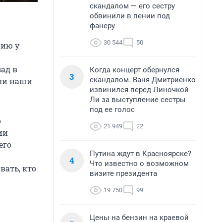
скандалом — его сестру
обвинили в пении под
фанеру
30 544
50
цию у
зад в
Когда концерт обернулся
3
скандалом. Ваня Дмитриенко
али наши
извинился перед Линочкой
Ли за выступление сестры
под ее голос
о
21 949
22
ии
его
Путина ждут в Красноярске?
4
Что известно о возможном
вать, кто
визите президента
19 750
99
Цены на бензин на краевой