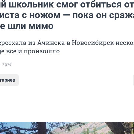
ий школьник смог отбиться о
иста с ножом — пока он сраж
е шли мимо
ереехала из Ачинска в Новосибирск неск
где всё и произошло
7 576
тариев