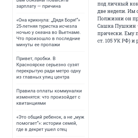
Вам обязаны повысить
под личный кон
зарплату — причина
две недели. Им
Полжизни он пр
«Она крикнула: „Дядя Боря!“»
Сашка Пушкин —
25-летняя туристка исчезла
ночью у океана во Вьетнаме.
прически. Ему п
Что произошло в последние
ст. 105 УК РФ) и 
минуты ее пропажи
Привет, пробки. В
Красноярске серьезно сузят
перекрытую ради метро одну
из главных улиц центра
Правила оплаты коммуналки
изменятся: что произойдет с
квитанциями
«Это общий ребенок, а не „муж
помогает“»: истории семей,
где в декрет ушел отец