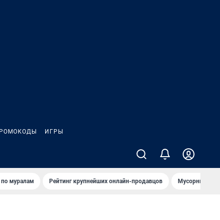
РОМОКОДЫ
ИГРЫ
т по мурaлaм
Рейтинг крупнейших онлайн-продавцов
Мусорный тех