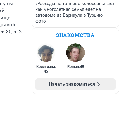
спустя
«Расходы на топливо колоссальные»:
как многодетная семья едет на
ий.
автодоме из Барнаула в Турцию —
вище
фото
дрявой
 30, ч. 2
ЗНАКОМСТВА
Кристиана
,
Roman
,
49
45
Начать знакомиться