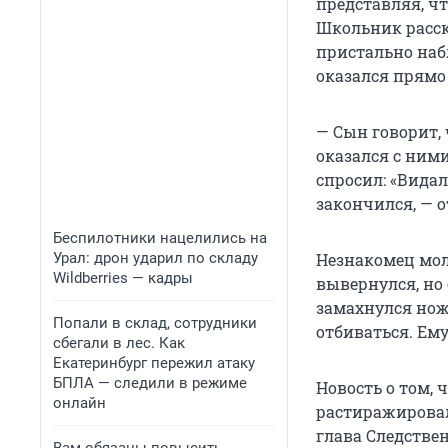
представляя, ч
Школьник расск
пристально наб
оказался прямо
— Сын говорит, 
оказался с ним
спросил: «Видал
закончился, — 
Беспилотники нацелились на
Урал: дрон ударил по складу
Незнакомец мол
Wildberries — кадры
вывернулся, но 
замахнулся нож
Попали в склад, сотрудники
отбиваться. Ем
сбегали в лес. Как
Екатеринбург пережил атаку
БПЛА — следили в режиме
Новость о том,
онлайн
растиражировал
глава Следстве