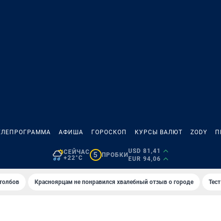
ЕЛЕПРОГРАММА
АФИША
ГОРОСКОП
КУРСЫ ВАЛЮТ
ZODY
П
USD 81,41
СЕЙЧАС
5
ПРОБКИ
+22°C
EUR 94,06
толбов
Красноярцам не понравился хвалебный отзыв о городе
Тес