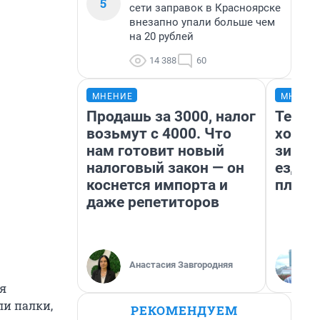
5
сети заправок в Красноярске
внезапно упали больше чем
на 20 рублей
14 388
60
МНЕНИЕ
МНЕНИ
Продашь за 3000, налог
Тепло
возьмут с 4000. Что
холод
нам готовит новый
зимой
налоговый закон — он
ездит
коснется импорта и
плюсы
даже репетиторов
Анастасия Завгородняя
мя
ли палки,
РЕКОМЕНДУЕМ