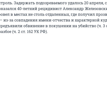
троль. Задержать подозреваемого удалось 20 апреля, 
 оказался 40-летний рецидивист Александр Железовск
овел в местах не столь отдаленных, где получил проз
 из-за совпадения имени-отчества и характерной ку
редъявили обвинение в покушении на убийство (ч. 3 ст.
разбое (ч. 2 ст. 162 УК РФ).