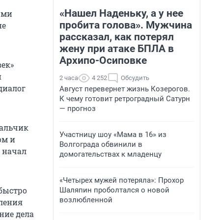
«Нашел Наденьку, а у нее
ими
пробита голова». Мужчина
не
рассказал, как потерял
жену при атаке БПЛА в
Архипо-Осиповке
век»
и
2 часа
4 252
Обсудить
диалог
Август перевернет жизнь Козерогов.
К чему готовит ретроградный Сатурн
— прогноз
мальчик
Участницу шоу «Мама в 16» из
ом и
Волгограда обвинили в
 начал
домогательствах к младенцу
«Четырех мужей потеряла»: Прохор
 быстро
Шаляпин проболтался о новой
возлюбленной
вления
ние дела