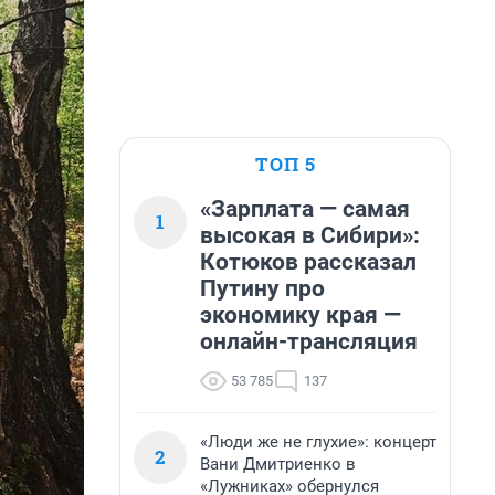
ТОП 5
«Зарплата — самая
1
высокая в Сибири»:
Котюков рассказал
Путину про
экономику края —
онлайн-трансляция
53 785
137
«Люди же не глухие»: концерт
2
Вани Дмитриенко в
«Лужниках» обернулся