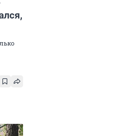
т
ался,
олько