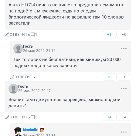
А что НГС24 ничего не пишет о предполагаемом дтп 
на подлёте к м.кускунке, судя по следам 
биологической жидкости на асфальте там 10 слонов 
раскатали
+1
–0
ОТВЕТИТЬ
1
Гость
26 мая 2022, 21:12
Так то лосик не бесплатный, как минимум 80 000 
родных надо в кассу занести
+0
–0
ОТВЕТИТЬ
Гость
26 мая 2022, 20:47
Значит там где купаться запрещено, можно лодкой 
давить?
+4
–4
ОТВЕТИТЬ
5
kimdmitri
26 мая 2022, 21:31