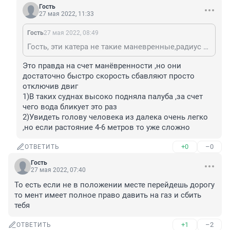
Гость
27 мая 2022, 11:33
Гость
27 мая 2022, 08:49
Гость, эти катера не такие маневренные,радиус поворота большой,даже если и заметил он то это не авто который может вырулить
Это правда на счет манёвренности ,но они 
достаточно быстро скорость сбавляют просто 
отключив двиг 

1)В таких суднах высоко подняла палуба ,за счет 
чего вода бликует это раз

2)Увидеть голову человека из далека очень легко 
,но если растояние 4-6 метров то уже сложно
+0
–0
ОТВЕТИТЬ
Гость
27 мая 2022, 07:40
То есть если не в положении месте перейдешь дорогу 
то мент имеет полное право давить на газ и сбить 
тебя
+1
–2
ОТВЕТИТЬ