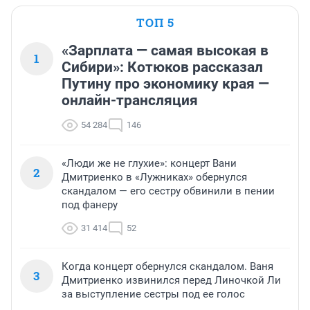
ТОП 5
«Зарплата — самая высокая в
1
Сибири»: Котюков рассказал
Путину про экономику края —
онлайн-трансляция
54 284
146
«Люди же не глухие»: концерт Вани
2
Дмитриенко в «Лужниках» обернулся
скандалом — его сестру обвинили в пении
под фанеру
31 414
52
Когда концерт обернулся скандалом. Ваня
3
Дмитриенко извинился перед Линочкой Ли
за выступление сестры под ее голос