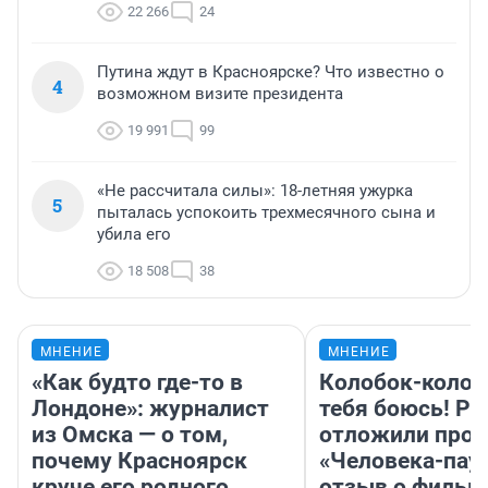
22 266
24
Путина ждут в Красноярске? Что известно о
4
возможном визите президента
19 991
99
«Не рассчитала силы»: 18-летняя ужурка
5
пыталась успокоить трехмесячного сына и
убила его
18 508
38
МНЕНИЕ
МНЕНИЕ
«Как будто где-то в
Колобок-колобо
Лондоне»: журналист
тебя боюсь! Ра
из Омска — о том,
отложили прок
почему Красноярск
«Человека-пау
круче его родного
отзыв о фильм