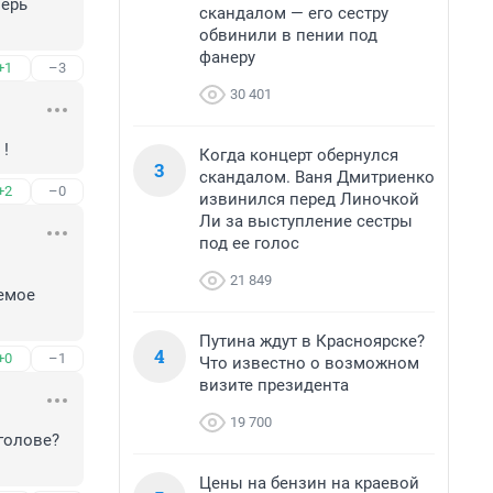
ерь 
скандалом — его сестру
обвинили в пении под
фанеру
+1
–3
30 401
 !
Когда концерт обернулся
3
скандалом. Ваня Дмитриенко
+2
–0
извинился перед Линочкой
Ли за выступление сестры
под ее голос
21 849
мое 
Путина ждут в Красноярске?
4
+0
–1
Что известно о возможном
визите президента
19 700
голове? 
Цены на бензин на краевой