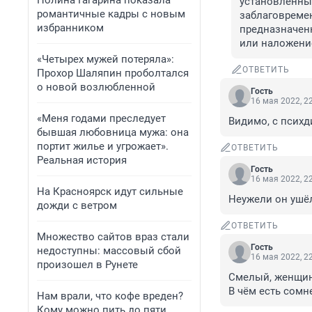
Полина Гагарина показала
установленных
романтичные кадры с новым
заблаговремен
избранником
предназначенн
или наложение
«Четырех мужей потеряла»:
ОТВЕТИТЬ
Прохор Шаляпин проболтался
о новой возлюбленной
Гость
16 мая 2022, 2
«Меня годами преследует
Видимо, с психд
бывшая любовница мужа: она
портит жилье и угрожает».
ОТВЕТИТЬ
Реальная история
Гость
16 мая 2022, 2
На Красноярск идут сильные
Неужели он ушё
дожди с ветром
ОТВЕТИТЬ
Множество сайтов враз стали
Гость
недоступны: массовый сбой
16 мая 2022, 2
произошел в Рунете
Смелый, женщину
В чём есть сомн
Нам врали, что кофе вреден?
Кому можно пить до пяти