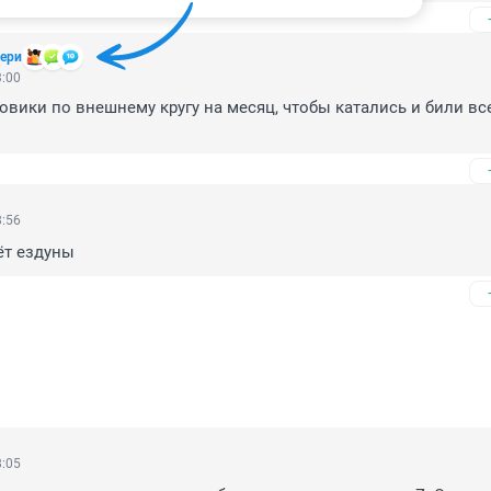
ери
3:00
овики по внешнему кругу на месяц, чтобы катались и били все
8:56
ёт ездуны
8:05