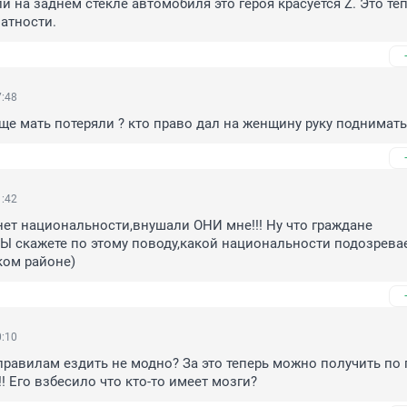
и на заднем стекле автомобиля это героя красуется Z. Это теп
атности.
7:48
ще мать потеряли ? кто право дал на женщину руку поднимать
1:42
нет национальности,внушали ОНИ мне!!! Ну что граждане 
 скажете по этому поводу,какой национальности подозревае
ком районе)
0:10
 правилам ездить не модно? За это теперь можно получить по 
! Его взбесило что кто-то имеет мозги?