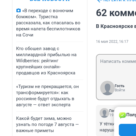
ПЕРЕЙТИ К ПУ
62 комм
«В переходе с вонючим
бомжом». Туристка
рассказала, как спасалась во
В Красноярске 
время налета беспилотников
на Сочи
16 мая 2022, 16:17
Кто обошел завод с
миллиардной прибылью на
Wildberries: рейтинг
крупнейших онлайн-
продавцов из Красноярска
«Туризм не прекращается, он
Гость
Войти
трансформируется»: как
россияне будут отдыхать в
августе — ответ эксперта
Гость
Полу
19 мая 2022, 0
Какой будет зима, можно
У тётки скорее в
узнать по погоде 7 августа —
нарушала, но та
важные приметы