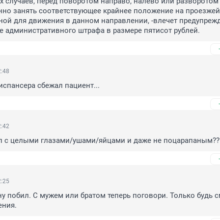
 случаев, перед поворотом направо, налево или разворотом 
но занять соответствующее крайнее положение на проезжей ч
ой для движения в данном направлении, -влечет предупрежд
 административного штрафа в размере пятисот рублей.
2:48
испансера сбежал пациент...
2:42
л с целыми глазами/ушами/яйцами и даже не поцарапаным??
2:25
 побил. С мужем или братом теперь поговори. Только будь с
ения.