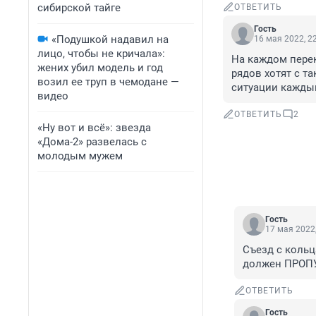
сибирской тайге
ОТВЕТИТЬ
Гость
«Подушкой надавил на
16 мая 2022, 2
лицо, чтобы не кричала»:
На каждом перек
жених убил модель и год
рядов хотят с т
возил ее труп в чемодане —
ситуации каждый
видео
ОТВЕТИТЬ
2
«Ну вот и всё»: звезда
«Дома-2» развелась с
молодым мужем
Гость
17 мая 2022,
Съезд с кольц
должен ПРОПУ
ОТВЕТИТЬ
Гость