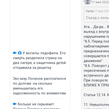
17 мая 2022,
Гость
17 мая 202
Ага... Да-да..
выезд с внутр
нарушением пр
"8.5. Перед п
заблаговреме
предназначенн
У могилы педофила. Его
совершается п
смерть разделила страну на
движение"

два лагеря, а защитника детей
"8.6. Поворот
отправила за решетку
пересечения п
встречного дв
Экс-мэр Логинов расплатился
При повороте
по долгам: на сколько
БЛИЖЕ К ПРАВ
уменьшилась его
задолженность по алиментам
Статья 12.14.
Больше не скрывает:
11. Невыполн