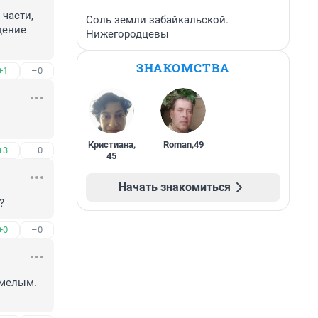
асти, 
Соль земли забайкальской.
ение 
Нижегородцевы
ЗНАКОМСТВА
+1
–0
Кристиана
,
Roman
,
49
+3
–0
45
Начать знакомиться
?
+0
–0
мелым. 