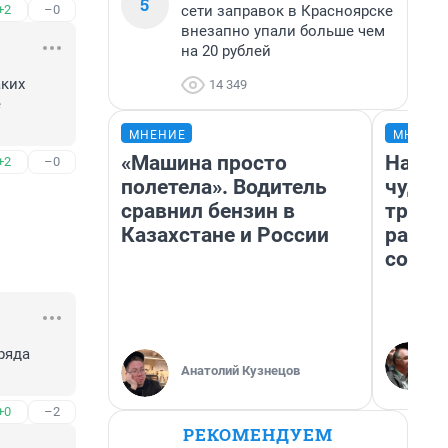
5
сети заправок в Красноярске
+2
–0
внезапно упали больше чем
на 20 рублей
ких 
14 349
 
МНЕНИЕ
МНЕНИ
«Машина просто
Насле
+2
–0
полетела». Водитель
чудом
сравнил бензин в
транс
Казахстане и России
разне
совет
яда 
Анатолий Кузнецов
+0
–2
РЕКОМЕНДУЕМ