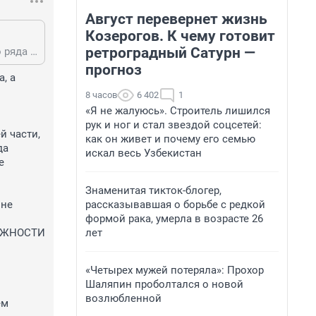
Август перевернет жизнь
Козерогов. К чему готовит
ретроградный Сатурн —
Съезд с кольца разрешен с любого ряда, НО если съезжаешь с внутреннего ряда должен ПРОПУСТИТЬ транспорт продолжающий движение по кольцу
прогноз
, а 
8 часов
6 402
1
«Я не жалуюсь». Строитель лишился
рук и ног и стал звездой соцсетей:
 части, 
как он живет и почему его семью
а 
искал весь Узбекистан
 
Знаменитая тикток-блогер,
рассказывавшая о борьбе с редкой
не 
формой рака, умерла в возрасте 26
лет
ОЖНОСТИ 
«Четырех мужей потеряла»: Прохор
Шаляпин проболтался о новой
возлюбленной
м 