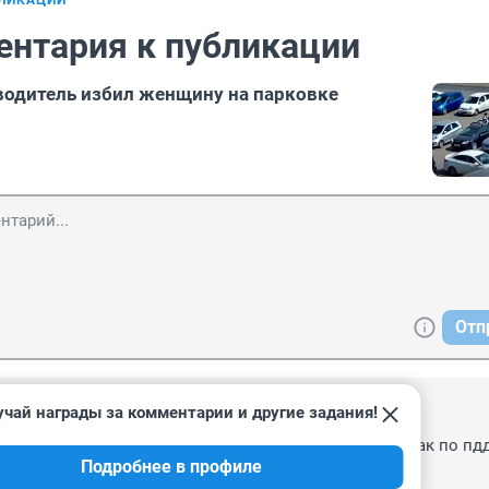
БЛИКАЦИИ
ентария к публикации
водитель избил женщину на парковке
Отп
чай награды за комментарии и другие задания!
8:15
сего не горел левый поворотник, это и взбесило.. А так по пдд
Подробнее в профиле
м все из второго ряда поворачивают, даже на видосе