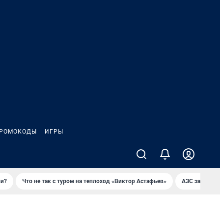
РОМОКОДЫ
ИГРЫ
ли?
Что не так с туром на теплоход «Виктор Астафьев»
AЗС закупае