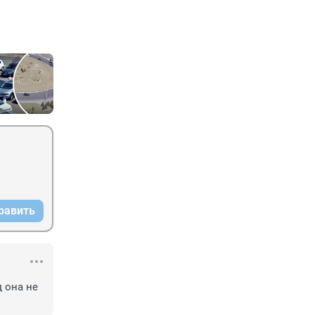
равить
 она не 