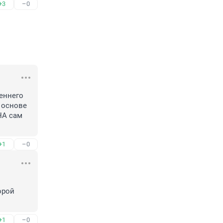
+3
–0
еннего 
 основе 
А сам 
+1
–0
рой 
+1
–0