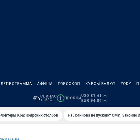
ЕЛЕПРОГРАММА
АФИША
ГОРОСКОП
КУРСЫ ВАЛЮТ
ZODY
П
USD 81,41
СЕЙЧАС
1
ПРОБКИ
+16°C
EUR 94,06
олонтеры Красноярских столбов
На Логинова не пускают СМИ. Законно 