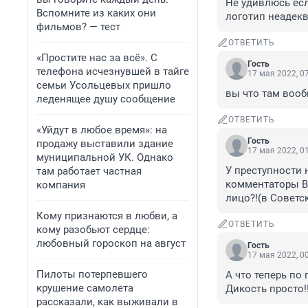
Не удивлюсь есл
Вспомните из каких они
логотип неадекв
фильмов? — тест
ОТВЕТИТЬ
«Простите нас за всё». С
Гость
телефона исчезнувшей в тайге
17 мая 2022, 0
семьи Усольцевых пришло
вы что там вооб
леденящее душу сообщение
ОТВЕТИТЬ
«Уйдут в любое время»: на
Гость
продажу выставили здание
17 мая 2022, 0
муниципальной УК. Однако
У преступности 
там работает частная
комментаторы ВЫ
компания
лицо?!(в Советс
Кому признаются в любви, а
ОТВЕТИТЬ
кому разобьют сердце:
любовный гороскоп на август
Гость
17 мая 2022, 0
Пилоты потерпевшего
А что теперь по
крушение самолета
Дикость просто!!
рассказали, как выживали в