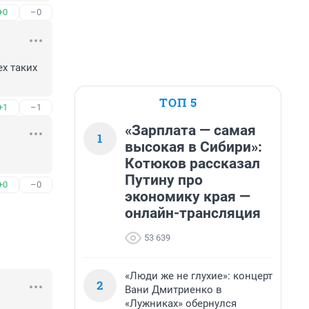
+0
–0
х таких 
ТОП 5
+1
–1
«Зарплата — самая
1
высокая в Сибири»:
Котюков рассказал
Путину про
+0
–0
экономику края —
онлайн-трансляция
53 639
«Люди же не глухие»: концерт
2
Вани Дмитриенко в
«Лужниках» обернулся