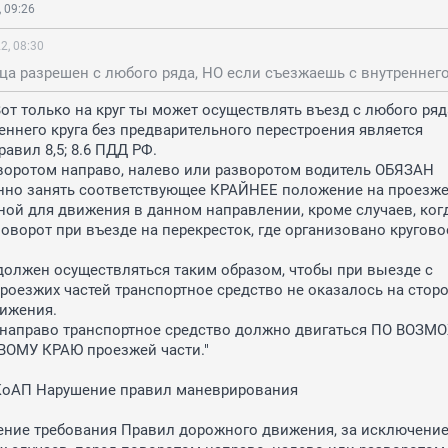
 09:26
2, 08:30
. Вот только на круг ты может осуществлять въезд с любого ряда
еннего круга без предварительного перестроения является 
авил 8,5; 8.6 ПДД РФ.

оворотом направо, налево или разворотом водитель ОБЯЗАН 
нно занять соответствующее КРАЙНЕЕ положение на проезжей
ой для движения в данном направлении, кроме случаев, когд
оворот при въезде на перекресток, где организовано круговое
 должен осуществляться таким образом, чтобы при выезде с 
роезжих частей транспортное средство не оказалось на сторо
ижения.

 направо транспортное средство должно двигаться ПО ВОЗМ
ОМУ КРАЮ проезжей части."

 КоАП Нарушение правил маневрирования

ение требования Правил дорожного движения, за исключение