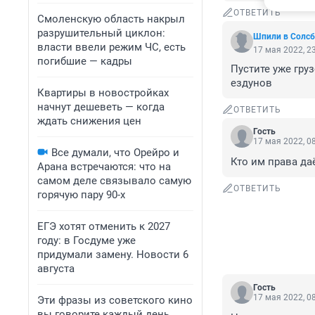
ОТВЕТИТЬ
Смоленскую область накрыл
разрушительный циклон:
Шпили в Солсб
власти ввели режим ЧС, есть
17 мая 2022, 2
погибшие — кадры
Пустите уже груз
ездунов
Квартиры в новостройках
начнут дешеветь — когда
ОТВЕТИТЬ
ждать снижения цен
Гость
17 мая 2022, 0
Все думали, что Орейро и
Кто им права да
Арана встречаются: что на
самом деле связывало самую
ОТВЕТИТЬ
горячую пару 90-х
ЕГЭ хотят отменить к 2027
году: в Госдуме уже
придумали замену. Новости 6
августа
Гость
17 мая 2022, 0
Эти фразы из советского кино
вы говорите каждый день.