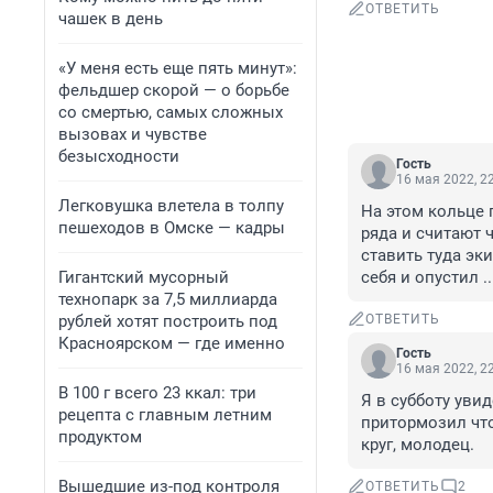
ОТВЕТИТЬ
чашек в день
«У меня есть еще пять минут»:
фельдшер скорой — о борьбе
со смертью, самых сложных
вызовах и чувстве
безысходности
Гость
16 мая 2022, 2
Легковушка влетела в толпу
На этом кольце 
пешеходов в Омске — кадры
ряда и считают 
ставить туда эк
Гигантский мусорный
себя и опустил ...
технопарк за 7,5 миллиарда
рублей хотят построить под
ОТВЕТИТЬ
Красноярском — где именно
Гость
16 мая 2022, 2
В 100 г всего 23 ккал: три
Я в субботу увид
рецепта с главным летним
притормозил что
продуктом
круг, молодец.
Вышедшие из-под контроля
ОТВЕТИТЬ
2