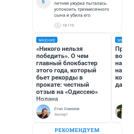
5
летняя ужурка пыталась
успокоить трехмесячного
сына и убила его
18 110
МНЕНИЕ
МНЕНИ
«Никого нельзя
Прода
победить». О чем
возьм
главный блокбастер
нам г
этого года, который
налог
бьет рекорды в
косне
прокате: честный
даже 
отзыв на «Одиссею»
Нолана
Стас Соколов
Эксперт
РЕКОМЕНДУЕМ