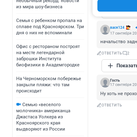
необычный рекорд: новости
из мира шоу-бизнеса
Показат
Семья с ребенком пропала на
сплаве под Красноярском. Три
вася124
дня о них не вспоминали
17 сентября 20
начальство задн
Офис с рестораном построят
на месте легендарной
ОТВЕТИТЬ
2
заброшки Института
биофизики в Академгородке
Показат
На Черноморском побережье
Гость
закрыли пляжи: что там
17 сентября 20
происходит
Ну хоть не прох
Семью «веселого
ОТВЕТИТЬ
молочника» американца
Джастаса Уолкера из
Красноярского края
выдворяют из России