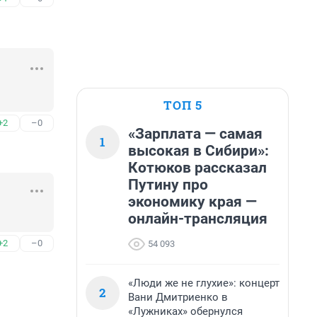
ТОП 5
+2
–0
«Зарплата — самая
1
высокая в Сибири»:
Котюков рассказал
Путину про
экономику края —
онлайн-трансляция
+2
–0
54 093
«Люди же не глухие»: концерт
2
Вани Дмитриенко в
«Лужниках» обернулся