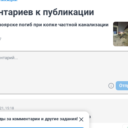
БЛИКАЦИИ
нтариев к публикации
ноярске погиб при копке частной канализации
7
Отп
21, 15:18
я нанимала рабочих. остался ребенок 3года
ды за комментарии и другие задания!