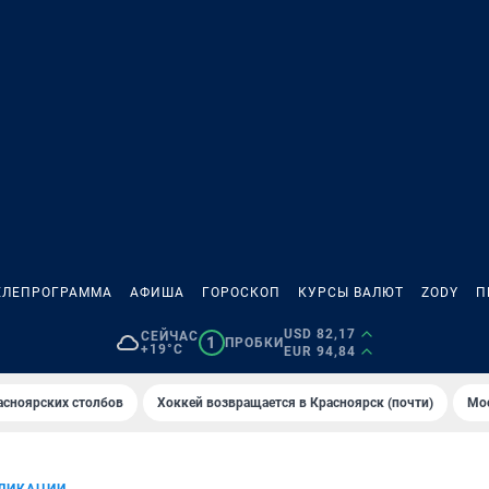
ЕЛЕПРОГРАММА
АФИША
ГОРОСКОП
КУРСЫ ВАЛЮТ
ZODY
П
USD 82,17
СЕЙЧАС
1
ПРОБКИ
+19°C
EUR 94,84
асноярских столбов
Хоккей возвращается в Красноярск (почти)
Мос