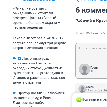
ПЕРЕЙТИ К ПУ
6 комме
«Финал не совпал с
ожиданиями»: стоит ли
смотреть фильм «Старый
Рабочий в Крас
орел» на большом экране —
честная рецензия
17 сентября 2021, 07:1
Такое бывает раз в жизни: 12
августа произойдут три редких
астрономических явления
Лимонные сады,
европейский Байкал и
очередь к статуе Джульетты:
Гость
Войти
путешественница съездила в
Италию и рассказала, сколько
денег потратила
Гость
17 сентября 20
Прохор Шаляпин влюбился
частноя компани
по-настоящему, а Ваня
Получай награ
Дмитриенко побил
ОТВЕТИТЬ
1