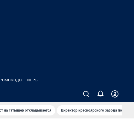
РОМОКОДЫ
ИГРЫ
т на Татышев откладывается
Директор красноярского завода под сан