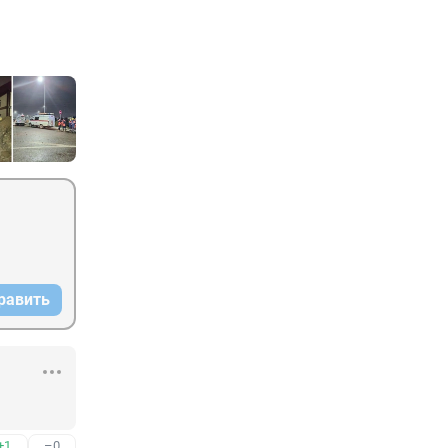
равить
+1
–0