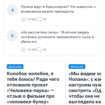
Путина ждут в Красноярске? Что известно о
4
возможном визите президента
19 952
99
«Не рассчитала силы»: 18-летняя ужурка
5
пыталась успокоить трехмесячного сына и
убила его
18 365
38
МНЕНИЕ
МНЕНИЕ
Колобок-колобок, я
«Мы видим нов
тебя боюсь! Ради чего
Нолана»: с как
отложили прокат
настроем нужн
«Человека-паука» —
смотреть «Оди
отзыв о фильме про
чтобы она не
«человека-булку»
выглядела как