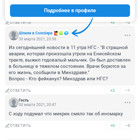
"Мы сходим с ума, в одиночку и группами! Новости 
Подробнее в профиле
кормят нас свежими трупами..." (из песни гр.Сплин)
+0
–0
ОТВЕТИТЬ
Шпили в Солсбери
30 марта 2021, 23:56
Из сегодняшней новости в 11 утра НГС - "В страшной 
аварии, которая произошла утром на Енисейском 
тракте, выжил годовалый мальчик. Он был доставлен 
в больницу в тяжелом состоянии. Врачи борются за 
его жизнь, сообщили в Минздраве."

Вопрос - Кто фейканул? Минздрав или НГС?
+2
–1
ОТВЕТИТЬ
Гость
30 марта 2021, 20:47
C ходу подумал что микрик смяло так об иномарку
+0
–0
ОТВЕТИТЬ