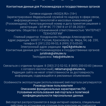
Контактные данные для Роскомнадзора и государственных органов
Сетевое издание «NGS24.RU» (18+)
Зарегистрировано Федеральной службой по надзору в сфере связи,
информационных технологий и массовых коммуникаций
(Роскомнадзор). Регистрационный номер и дата принятия решения о
регистрации - ЭЛ № ФС 77-78818 от 07.08.2020 г.
Учредитель: Общество с ограниченной ответственностью "ИНТЕРНЕТ
ТЕХНОЛОГИИ"
Главный редактор: Кондрашова Надежда Александровна
Адрес редакции: 660017, Россия, Красноярск, пр. Мира, 94, оф. 230,
телефон 8 (391) 252-99-53, 8 (999) 315-05-05
Электронный адрес редакции:
ngs24@shkulev.ru
Контактные данные для Роскомнадзора и государственных органов:
juristnsk@shkulev.ru
Техподдержка:
help@shkulev.ru
Связаться с отделом продаж: 8 (383) 212-52-52, 8 (800) 200-03-83 (звонок
с сотового бесплатный),
reklamangs@shkulev.ru
Редакция сайта не несет ответственности за достоверность
информации, содержащейся в рекламных объявлениях.
Особенности эксплуатации (использования) веб-портала регулируются:
Руководством пользователя
Описанием функциональных характеристик ПО
Условиями использования веб-портала и политикой
конфиденциальности персональных данных
Веб-портал распространяется в виде интернет-сервиса, специальные
действия по установке на стороне пользователя не требуются