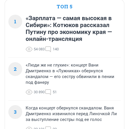
ТОП 5
«Зарплата — самая высокая в
1
Сибири»: Котюков рассказал
Путину про экономику края —
онлайн-трансляция
54 083
140
«Люди же не глухие»: концерт Вани
2
Дмитриенко в «Лужниках» обернулся
скандалом — его сестру обвинили в пении
под фанеру
30 890
51
Когда концерт обернулся скандалом. Ваня
3
Дмитриенко извинился перед Линочкой Ли
за выступление сестры под ее голос