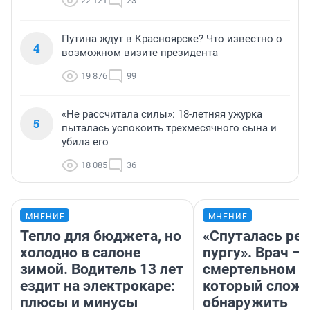
22 121
23
Путина ждут в Красноярске? Что известно о
4
возможном визите президента
19 876
99
«Не рассчитала силы»: 18-летняя ужурка
5
пыталась успокоить трехмесячного сына и
убила его
18 085
36
МНЕНИЕ
МНЕНИЕ
Тепло для бюджета, но
«Спуталась реч
холодно в салоне
пургу». Врач — 
зимой. Водитель 13 лет
смертельном д
ездит на электрокаре:
который слож
плюсы и минусы
обнаружить