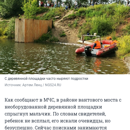
С деревянной площадки часто ныряют подростки
Источник: 
Артем Ленц / NGS24.RU
Как сообщают в МЧС, в районе вантового моста с
необорудованной деревянной площадки
спрыгнул мальчик. По словам свидетелей,
ребенок не всплыл, его искали очевидцы, но
безуспешно. Сейчас поисками занимаются