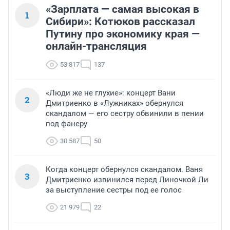
«Зарплата — самая высокая в
1
Сибири»: Котюков рассказал
Путину про экономику края —
онлайн-трансляция
53 817
137
«Люди же не глухие»: концерт Вани
2
Дмитриенко в «Лужниках» обернулся
скандалом — его сестру обвинили в пении
под фанеру
30 587
50
Когда концерт обернулся скандалом. Ваня
3
Дмитриенко извинился перед Линочкой Ли
за выступление сестры под ее голос
21 979
22