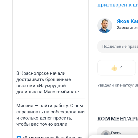
приговорен к ш
Яков Ка
Заместител
Поддельные прав
0
В Красноярске начали
достраивать брошенные
высотки «Изумрудной
Увидели опечатку? В
долины» на Мясокомбинате
Миссия — найти работу. О чем
спрашивать на собеседовании
КОММЕНТАР
и сколько денег просить,
чтобы вас точно взяли
Гость
29 марта 2020,