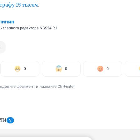
трафу 15 тысяч
.
линин
ь главного редактора NGS24.RU
а
0
0
0
ыделите фрагмент и нажмите Ctrl+Enter
ИИ
5
 23:28