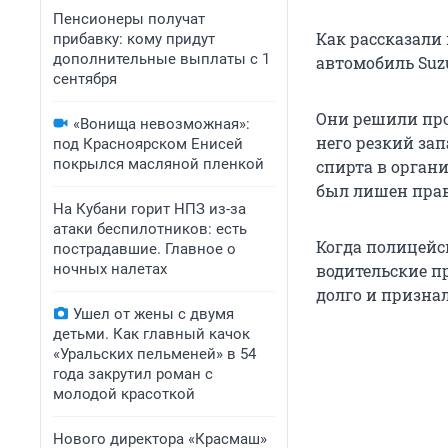
Пенсионеры получат
Как рассказали
прибавку: кому придут
дополнительные выплаты с 1
автомобиль Suz
сентября
Они решили про
«Вонища невозможная»:
него резкий за
под Красноярском Енисей
покрылся масляной пленкой
спирта в органи
был лишен прав 
На Кубани горит НПЗ из-за
атаки беспилотников: есть
Когда полицейс
пострадавшие. Главное о
ночных налетах
водительские п
долго и признал
Ушел от жены с двумя
детьми. Как главный качок
«Уральских пельменей» в 54
года закрутил роман с
молодой красоткой
Нового директора «Красмаш»