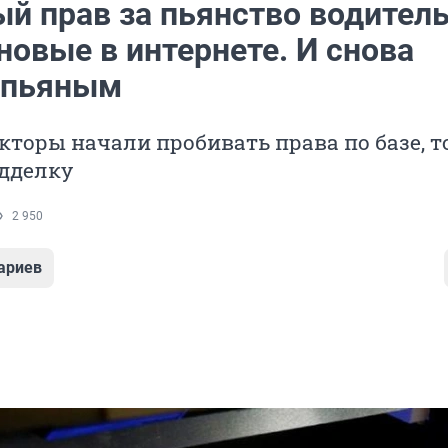
й прав за пьянство водител
новые в интернете. И снова
 пьяным
кторы начали пробивать права по базе, т
дделку
2 950
ариев