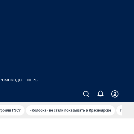
РОМОКОДЫ
ИГРЫ
троили ГЭС?
«Колобка» не стали показывать в Красноярске
Гриль-п