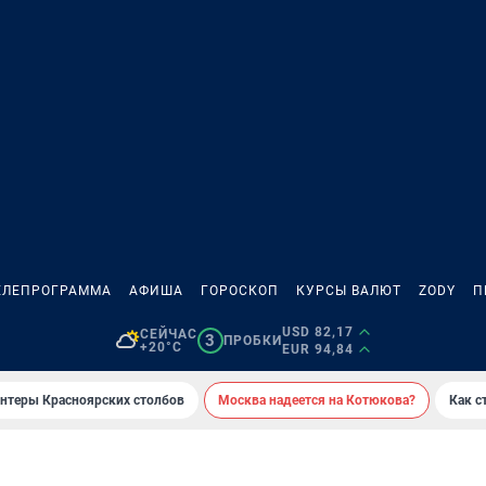
ЕЛЕПРОГРАММА
АФИША
ГОРОСКОП
КУРСЫ ВАЛЮТ
ZODY
П
USD 82,17
СЕЙЧАС
3
ПРОБКИ
+20°C
EUR 94,84
онтеры Красноярских столбов
Москва надеется на Котюкова?
Как с