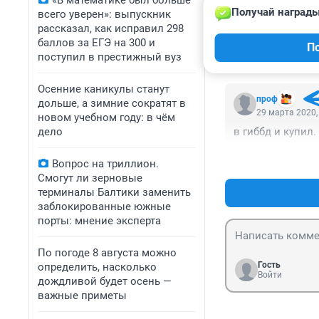
«В математике был больше
Получай награды
всего уверен»: выпускник
А что? Всё взаим
рассказал, как исправил 298
наваривают, а по
баллов за ЕГЭ на 300 и
П
бюджет государ
поступил в престижный вуз
Осенние каникулы станут
проф
дольше, а зимние сократят в
29 марта 2020,
новом учебном году: в чём
дело
в гиббд и купил.
Вопрос на триллион.
Смогут ли зерновые
терминалы Балтики заменить
заблокированные южные
порты: мнение эксперта
По погоде 8 августа можно
Гость
определить, насколько
Войти
дождливой будет осень —
важные приметы