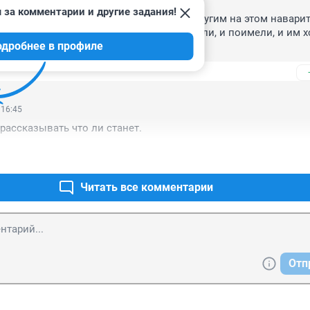
 за комментарии и другие задания!
освязанно, одним хочется покатать, а другим на этом наварить
том куда надо, там уже знают, остановили, и поимели, и им х
одробнее в профиле
ственный пополняется.
 16:45
 рассказывать что ли станет.
Читать все комментарии
Отп