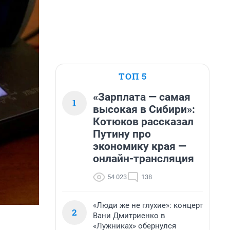
ТОП 5
«Зарплата — самая
1
высокая в Сибири»:
Котюков рассказал
Путину про
экономику края —
онлайн-трансляция
54 023
138
«Люди же не глухие»: концерт
2
Вани Дмитриенко в
«Лужниках» обернулся