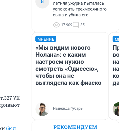
5
летняя ужурка пыталась
успокоить трехмесячного
сына и убила его
17 909
35
МНЕНИЕ
МНЕНИ
«Мы видим нового
Прода
Нолана»: с каким
возьм
настроем нужно
нам г
смотреть «Одиссею»,
налог
чтобы она не
косне
выглядела как фиаско
даже 
т.327 УК
атривают
Надежда Губарь
РЕКОМЕНДУЕМ
лки
был