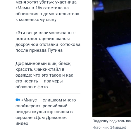
меня хотят убить»: участница
«Мамы в 16» ответила на
обвинения в домогательствах
к маленькому сыну
«Эти вещи взаимосвязаны»:
политолог оценил шансы
досрочной отставки Котюкова
после приезда Путина
Дофаминовый шик, блеск,
красота. Фанки-стайл в
одежде: что это такое и как
его носить — примеры
образов с фото
«Минус — слишком много
спойлеров»: российский
ниндзя-скульптор снялся в
сериале «Дом Дракона».
Подделку водитель по
Видео
Источник: 
24мвд.рф