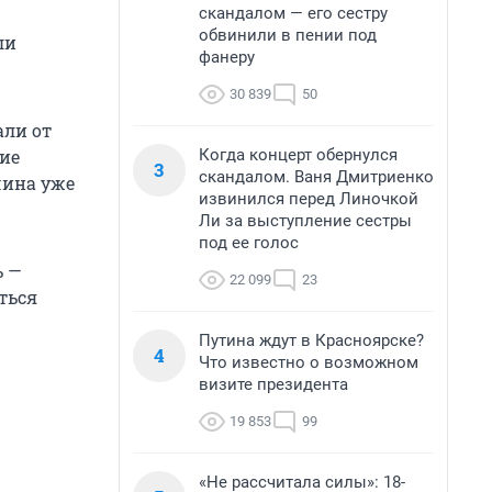
скандалом — его сестру
обвинили в пении под
ли
фанеру
30 839
50
али от
Когда концерт обернулся
чие
3
скандалом. Ваня Дмитриенко
чина уже
извинился перед Линочкой
Ли за выступление сестры
под ее голос
ь —
22 099
23
ться
Путина ждут в Красноярске?
4
Что известно о возможном
визите президента
19 853
99
«Не рассчитала силы»: 18-