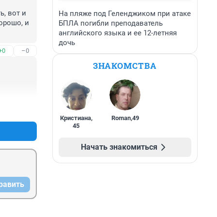
, вот и 
На пляже под Геленджиком при атаке
орошо, и 
БПЛА погибли преподаватель
английского языка и ее 12-летняя
дочь
+0
–0
ЗНАКОМСТВА
+2
–0
Кристиана
,
Roman
,
49
45
Начать знакомиться
равить