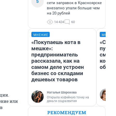
5
сети заправок в Красноярске
внезапно упали больше чем
на 20 рублей
14 424
60
МНЕНИЕ
МНЕНИ
«Покупаешь кота в
«Спут
мешке»:
пургу»
предприниматель
смерт
рассказала, как на
котор
самом деле устроен
обнар
бизнес со складами
дешевых товаров
Наталья Шорохова
иции.
Открыла кофейную точку на
ение или
деньги соцразвития
 в
РЕКОМЕНДУЕМ