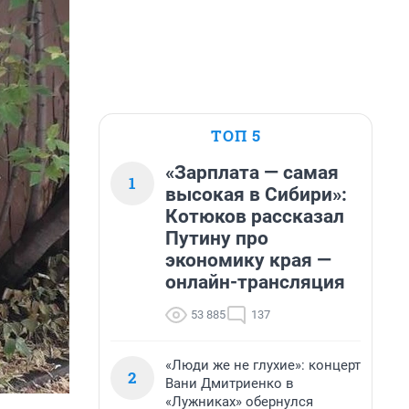
ТОП 5
«Зарплата — самая
1
высокая в Сибири»:
Котюков рассказал
Путину про
экономику края —
онлайн-трансляция
53 885
137
«Люди же не глухие»: концерт
2
Вани Дмитриенко в
«Лужниках» обернулся