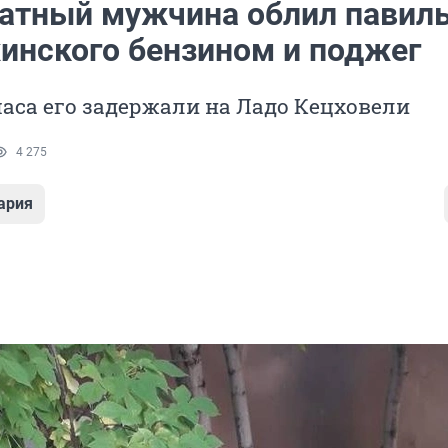
атный мужчина облил павил
инского бензином и поджег
аса его задержали на Ладо Кецховели
4 275
ария