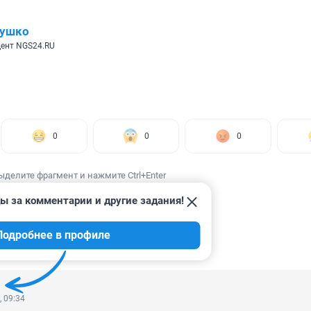
лушко
ент NGS24.RU
0
0
0
ыделите фрагмент и нажмите Ctrl+Enter
ы за комментарии и другие задания!
Подробнее в профиле
ИИ
4
, 09:34