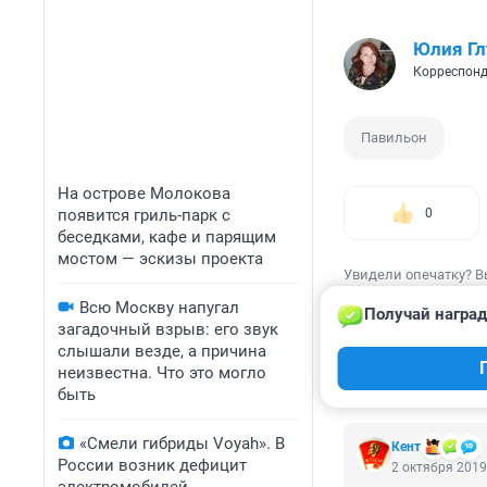
Юлия Г
Корреспонд
Павильон
На острове Молокова
появится гриль-парк с
0
беседками, кафе и парящим
мостом — эскизы проекта
Увидели опечатку? В
Всю Москву напугал
Получай наград
загадочный взрыв: его звук
слышали везде, а причина
неизвестна. Что это могло
КОММЕНТАР
быть
«Смели гибриды Voyah». В
Кент
России возник дефицит
2 октября 2019