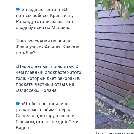
Звездные гости в 500-
летнем соборе: Криштиану
Роналду готовится сыграть
свадьбу века на Мадейре
Тело россиянки нашли во
Французских Альпах. Как она
погибла?
«Никого нельзя победить». О
чем главный блокбастер этого
года, который бьет рекорды в
прокате: честный отзыв на
«Одиссею» Нолана
«Чтобы нас носили на
ручках, мы любим»: нерпа
Сергеевна, которую спасли
бельком, стала звездой Сети.
Видео
Павильон, судя по все