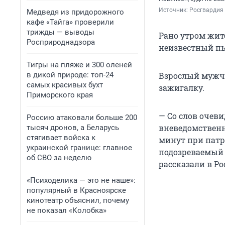
Источник: 
Росгвардия
Медведя из придорожного
кафе «Тайга» проверили
трижды — выводы
Рано утром жит
Росприроднадзора
неизвестный пы
Тигры на пляже и 300 оленей
в дикой природе: топ-24
Взрослый мужчи
самых красивых бухт
зажигалку.
Приморского края
— Со слов очев
Россию атаковали больше 200
вневедомственн
тысяч дронов, а Беларусь
стягивает войска к
минут при патр
украинской границе: главное
подозреваемый 
об СВО за неделю
рассказали в Ро
«Психоделика — это не наше»:
популярный в Красноярске
кинотеатр объяснил, почему
не показал «Колобка»