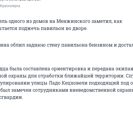
 Красноярск
ель одного из домов на Менжинского заметил, как
тается поджечь павильон во дворе.
на облил заднюю стену павильона бензином и доста
идца была составлена ориентировка и передана экипа
ой охраны для отработки ближайшей территории. Спу
улировании улицы Ладо Кецховели подходящий под 
был замечен сотрудниками вневедомственной охраны
сгвардии.