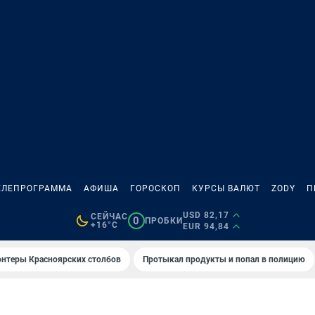
ЕЛЕПРОГРАММА
АФИША
ГОРОСКОП
КУРСЫ ВАЛЮТ
ZODY
П
USD 82,17
СЕЙЧАС
0
ПРОБКИ
+16°C
EUR 94,84
онтеры Красноярских столбов
Протыкал продукты и попал в полицию