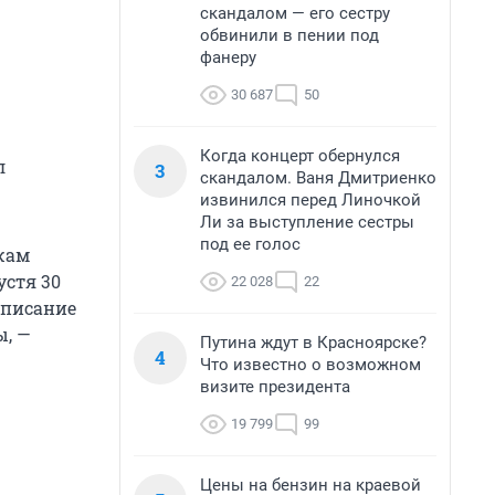
скандалом — его сестру
обвинили в пении под
фанеру
30 687
50
Когда концерт обернулся
л
3
скандалом. Ваня Дмитриенко
извинился перед Линочкой
Ли за выступление сестры
под ее голос
жам
стя 30
22 028
22
описание
, —
Путина ждут в Красноярске?
4
Что известно о возможном
визите президента
19 799
99
Цены на бензин на краевой