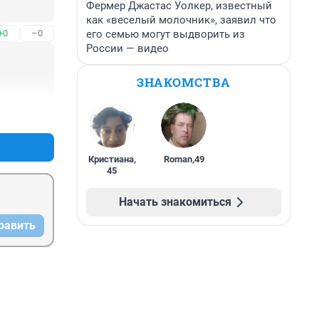
Фермер Джастас Уолкер, известный
как «веселый молочник», заявил что
его семью могут выдворить из
+0
–0
России — видео
ЗНАКОМСТВА
+0
–0
Кристиана
,
Roman
,
49
45
Начать знакомиться
равить