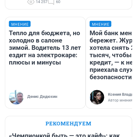
14 257
60
МНЕНИЕ
МНЕНИЕ
Тепло для бюджета, но
Мой банк меня
холодно в салоне
бережет. Журн
зимой. Водитель 13 лет
хотела снять 2
ездит на электрокаре:
тысяч, чтобы п
плюсы и минусы
кредит, — к не
приехала служ
безопасности
Ксения Владим
Денис Дедюхин
Автор мнения
РЕКОМЕНДУЕМ
«Чемпионкой быть — это кайф»: как