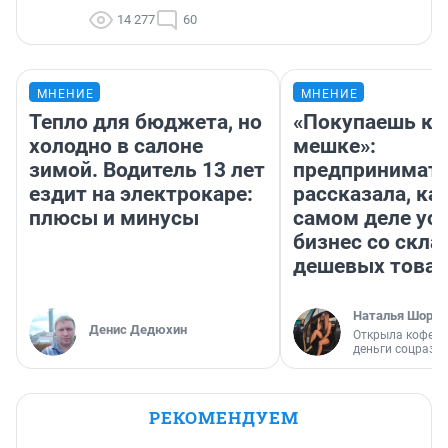
14 277
60
МНЕНИЕ
МНЕНИЕ
Тепло для бюджета, но
«Покупаешь ко
холодно в салоне
мешке»:
зимой. Водитель 13 лет
предпринимат
ездит на электрокаре:
рассказала, как
плюсы и минусы
самом деле ус
бизнес со скл
дешевых това
Наталья Шорох
Денис Дедюхин
Открыла кофейн
деньги соцразв
РЕКОМЕНДУЕМ