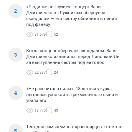
«Люди же не глухие»: концерт Вани
2
Дмитриенко в «Лужниках» обернулся
скандалом — его сестру обвинили в пении
под фанеру
31 679
52
Когда концерт обернулся скандалом. Ваня
3
Дмитриенко извинился перед Линочкой Ли
за выступление сестры под ее голос
22 387
24
«Не рассчитала силы»: 18-летняя ужурка
4
пыталась успокоить трехмесячного сына и
убила его
18 770
43
Тест для самых умных красноярцев: ответьте
5