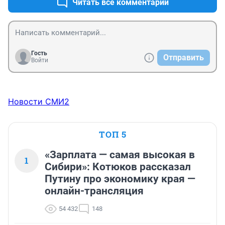
Читать все комментарии
водителе форма, все чётко и круто. У нас полная 
противоположность.
Гость
Отправить
Войти
Новости СМИ2
ТОП 5
«Зарплата — самая высокая в
1
Сибири»: Котюков рассказал
Путину про экономику края —
онлайн-трансляция
54 432
148