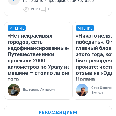
на 10 из 10 и проверьте свой кругозор
13 861
1
МНЕНИЕ
МНЕНИЕ
«Нет некрасивых
«Никого нельз
городов, есть
победить». О ч
недофинансированные».
главный блокб
Путешественники
этого года, ко
проехали 2000
бьет рекорды 
километров по Уралу на
прокате: честн
машине — стоило ли оно
отзыв на «Оди
того
Нолана
Стас Соколов
Екатерина Литкевич
Эксперт
РЕКОМЕНДУЕМ