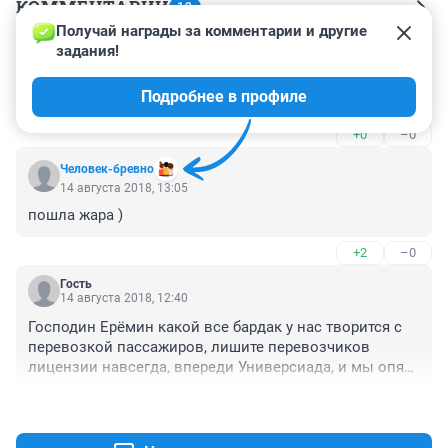
КОММЕНТАРИИ
12
Получай награды за комментарии и другие 
задания!
Гость
14 августа 2018, 22:10
Подробнее в профиле
Это дорога легковушки дерутся чем автобусы хуже.
+0
–0
Человек-бревно
14 августа 2018, 13:05
пошла жара )
+2
–0
Гость
14 августа 2018, 12:40
Господин Ерёмин какой все бардак у нас творится с 
перевозкой пассажиров, лишите перевозчиков 
лицензии навсегда, впереди Универсиада, и мы опять 
опозоримся перед гостями за такое поведение 
+7
–0
водителей, когда пассажиров будет в несколько раз 
больше. Вы недавно были в Москве видели как там 
работают автобусы, чистые, красивые, на каждом 