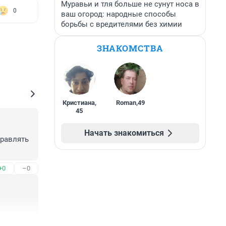
Муравьи и тля больше не сунут носа в
0
ваш огород: народные способы
борьбы с вредителями без химии
ЗНАКОМСТВА
Кристиана
,
Roman
,
49
45
Начать знакомиться
равлять 
+0
–0
+4
–0