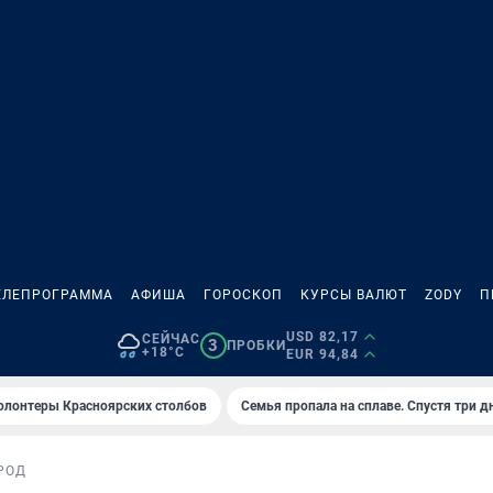
ЕЛЕПРОГРАММА
АФИША
ГОРОСКОП
КУРСЫ ВАЛЮТ
ZODY
П
USD 82,17
СЕЙЧАС
3
ПРОБКИ
+18°C
EUR 94,84
олонтеры Красноярских столбов
Семья пропала на сплаве. Спустя три д
РОД