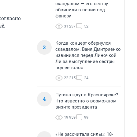
скандалом — его сестру
обвинили в пении под
фанеру
согласно
ей
31 237
52
Когда концерт обернулся
3
скандалом. Ваня Дмитриенко
извинился перед Линочкой
Ли за выступление сестры
под ее голос
22 215
24
Путина ждут в Красноярске?
4
Что известно о возможном
визите президента
19 959
99
«Не рассчитала силы»: 18-