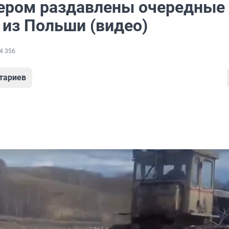
ером раздавлены очередные
 из Польши (видео)
4 356
тариев