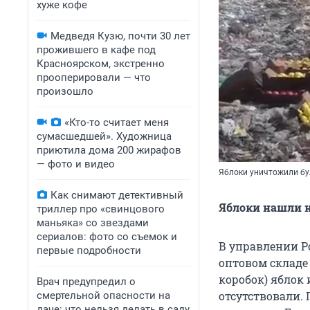
хуже кофе
Медведя Кузю, почти 30 лет
прожившего в кафе под
Красноярском, экстренно
прооперировали — что
произошло
«Кто-то считает меня
сумасшедшей». Художница
приютила дома 200 жирафов
— фото и видео
Яблоки уничтожили бу
Как снимают детективный
Яблоки нашли н
триллер про «свинцового
маньяка» со звездами
сериалов: фото со съемок и
В управлении Ро
первые подробности
оптовом складе
коробок) яблок
Врач предупредил о
отсутствовали. 
смертельной опасности на
даче: что нельзя делать в саду