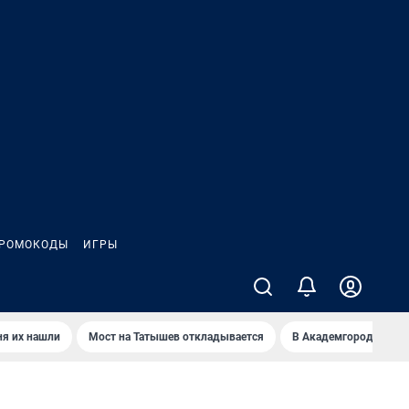
РОМОКОДЫ
ИГРЫ
ня их нашли
Мост на Татышев откладывается
В Академгородке нов