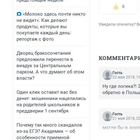
предстоящей неделе
0
«Молоко здесь почти никто
не видит». Как делают
Увидели опечатку? В
продукты, которые вы
покупаете каждый день:
репортаж с фото
Дворец бракосочетания
КОММЕНТАР
предложили перенести в
виадук за Центральным
парком. А что думают об этом
Гость
22 мая 2018, 1
власти?
Ну где логика?!
Один клик оставит вас без
обратно в Польшу
денег: мошенники нацелились
на родителей школьников в
преддверии 1 сентября
Гость
21 мая 2018, 2
Почему так много скандалов
могли бы в зооп
из-за ЕГЭ? Академик — об
особенности приемной