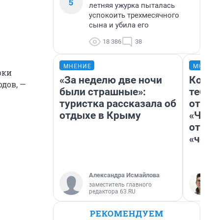
5
летняя ужурка пыталась
успокоить трехмесячного
сына и убила его
18 386
38
МНЕНИЕ
МНЕНИ
оки
«За неделю две ночи
Колоб
дов, —
были страшные»:
тебя 
туристка рассказала об
отлож
отдыхе в Крыму
«Чело
отзыв
«чело
Александра Исмайлова
заместитель главного
редактора 63.RU
РЕКОМЕНДУЕМ