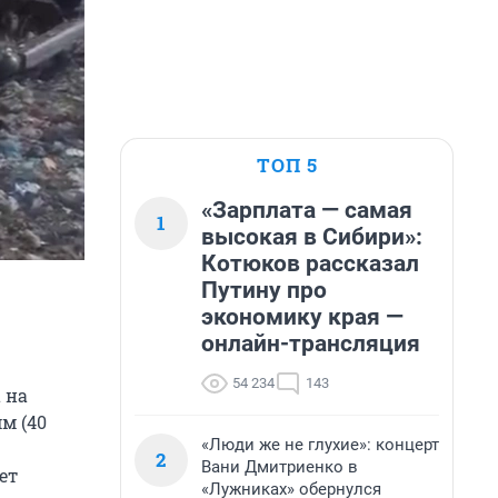
ТОП 5
«Зарплата — самая
1
высокая в Сибири»:
Котюков рассказал
Путину про
экономику края —
онлайн-трансляция
54 234
143
 на
м (40
«Люди же не глухие»: концерт
2
Вани Дмитриенко в
ет
«Лужниках» обернулся