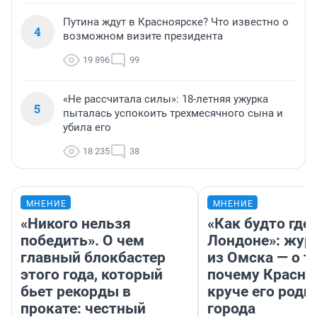
Путина ждут в Красноярске? Что известно о
4
возможном визите президента
19 896
99
«Не рассчитала силы»: 18-летняя ужурка
5
пыталась успокоить трехмесячного сына и
убила его
18 235
38
МНЕНИЕ
МНЕНИЕ
«Никого нельзя
«Как будто где-
победить». О чем
Лондоне»: жур
главный блокбастер
из Омска — о т
этого года, который
почему Красно
бьет рекорды в
круче его родн
прокате: честный
города