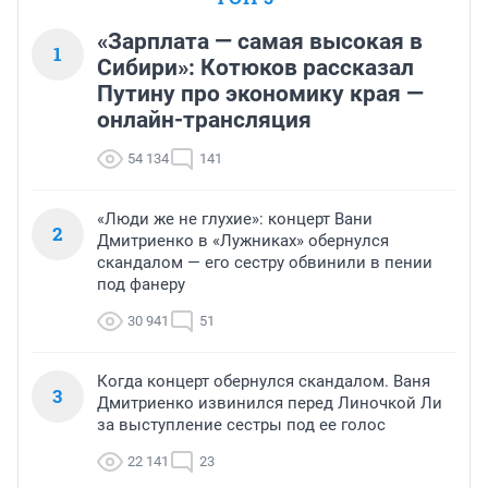
«Зарплата — самая высокая в
1
Сибири»: Котюков рассказал
Путину про экономику края —
онлайн-трансляция
54 134
141
«Люди же не глухие»: концерт Вани
2
Дмитриенко в «Лужниках» обернулся
скандалом — его сестру обвинили в пении
под фанеру
30 941
51
Когда концерт обернулся скандалом. Ваня
3
Дмитриенко извинился перед Линочкой Ли
за выступление сестры под ее голос
22 141
23