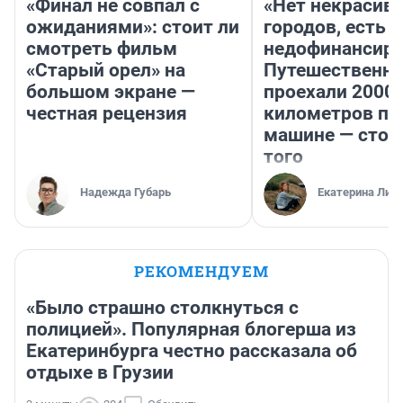
«Финал не совпал с
«Нет некрасив
ожиданиями»: стоит ли
городов, есть
смотреть фильм
недофинансиро
«Старый орел» на
Путешественн
большом экране —
проехали 2000
честная рецензия
километров по 
машине — стои
того
Надежда Губарь
Екатерина Лит
РЕКОМЕНДУЕМ
«Было страшно столкнуться с
полицией». Популярная блогерша из
Екатеринбурга честно рассказала об
отдыхе в Грузии