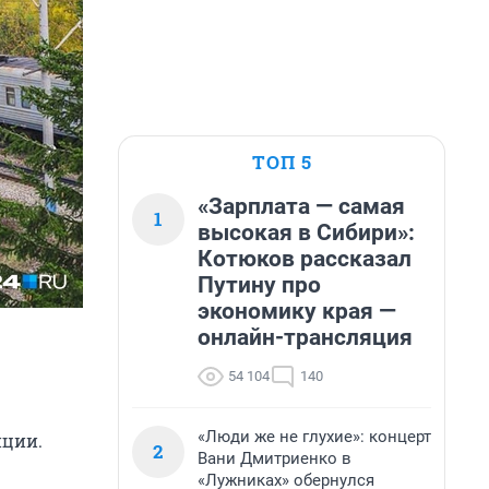
ТОП 5
«Зарплата — самая
1
высокая в Сибири»:
Котюков рассказал
Путину про
экономику края —
онлайн-трансляция
54 104
140
«Люди же не глухие»: концерт
иции.
2
Вани Дмитриенко в
«Лужниках» обернулся