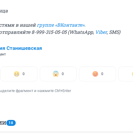
нца
остями в нашей
группе «ВКонтакте»
.
отправляйте 8-999-315-05-05 (WhatsApp,
Viber
, SMS)
ия Станишевская
ент
0
0
0
ыделите фрагмент и нажмите Ctrl+Enter
ИИ
18