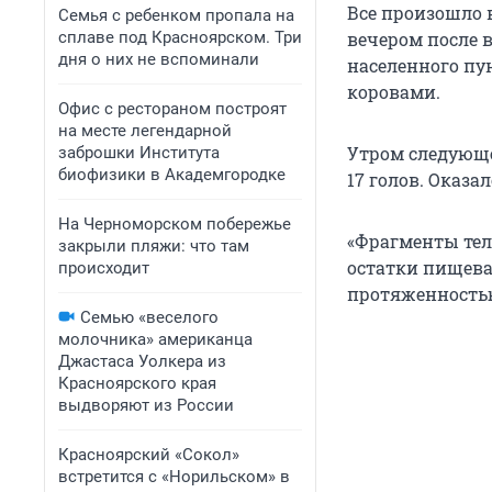
Все произошло 
Семья с ребенком пропала на
сплаве под Красноярском. Три
вечером после в
дня о них не вспоминали
населенного пун
коровами.
Офис с рестораном построят
на месте легендарной
Утром следующе
заброшки Института
биофизики в Академгородке
17 голов. Оказа
На Черноморском побережье
«Фрагменты тел
закрыли пляжи: что там
остатки пищев
происходит
протяженностью
Семью «веселого
молочника» американца
Джастаса Уолкера из
Красноярского края
выдворяют из России
Красноярский «Сокол»
встретится с «Норильском» в