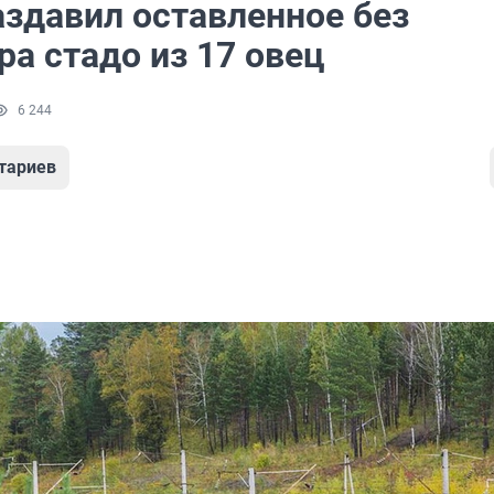
аздавил оставленное без
а стадо из 17 овец
6 244
тариев