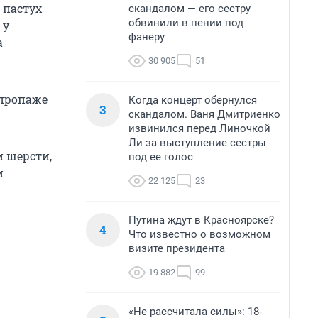
 пастух
скандалом — его сестру
обвинили в пении под
 у
фанеру
а
30 905
51
 пропаже
Когда концерт обернулся
3
скандалом. Ваня Дмитриенко
извинился перед Линочкой
Ли за выступление сестры
и шерсти,
под ее голос
и
22 125
23
Путина ждут в Красноярске?
4
Что известно о возможном
визите президента
19 882
99
«Не рассчитала силы»: 18-