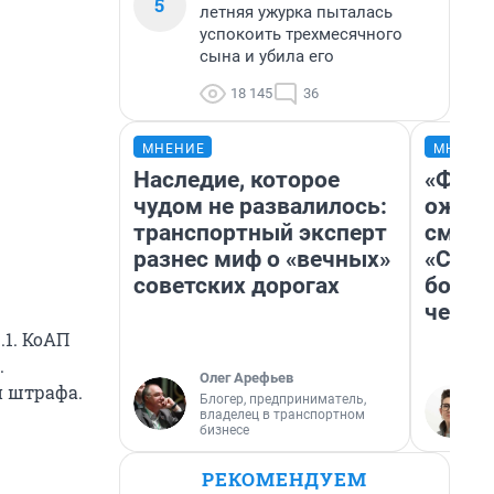
5
летняя ужурка пыталась
успокоить трехмесячного
сына и убила его
18 145
36
МНЕНИЕ
МНЕНИ
Наследие, которое
«Фина
чудом не развалилось:
ожида
транспортный эксперт
смотр
разнес миф о «вечных»
«Стар
советских дорогах
больш
честн
.1. КоАП
.
Олег Арефьев
й штрафа.
Блогер, предприниматель,
владелец в транспортном
бизнесе
РЕКОМЕНДУЕМ