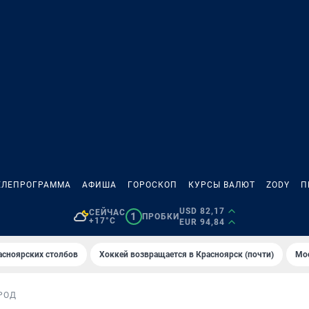
ЕЛЕПРОГРАММА
АФИША
ГОРОСКОП
КУРСЫ ВАЛЮТ
ZODY
П
USD 82,17
СЕЙЧАС
1
ПРОБКИ
+17°C
EUR 94,84
асноярских столбов
Хоккей возвращается в Красноярск (почти)
Мос
РОД