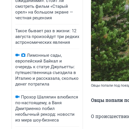
ожиданиями»: стоит ли
смотреть фильм «Старый
орел» на большом экране —
честная рецензия
Такое бывает раз в жизни: 12
августа произойдут три редких
астрономических явления
Лимонные сады,
европейский Байкал и
очередь к статуе Джульетты:
путешественница съездила в
Италию и рассказала, сколько
денег потратила
Овцы попали под поезд
Прохор Шаляпин влюбился
Овцы попали по
по-настоящему, а Ваня
Дмитриенко побил
необычный рекорд: новости
О происшествии
из мира шоу-бизнеса