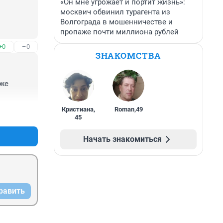
«Он мне угрожает и портит жизнь»:
москвич обвинил турагента из
Волгограда в мошенничестве и
пропаже почти миллиона рублей
+0
–0
ЗНАКОМСТВА
же 
Кристиана
,
Roman
,
49
+0
–0
45
Начать знакомиться
равить