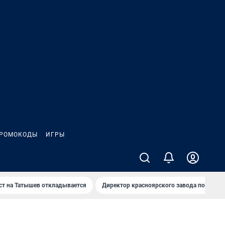
РОМОКОДЫ
ИГРЫ
т на Татышев откладывается
Директор красноярского завода под сан