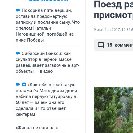
Поезд р
Покорила пять вершин,
присмотр
оставила предсмертную
записку и послание сыну. Что
с телом Натальи
9 октября 2017, 15:32
Наговициной, погибшей на
пике Победы
18
коммен
Сибирский Бэнкси: как
скульптор в черной маске
развешивает загадочные арт-
объекты — видео
«Как тебя в гроб такую
положат?» Мать двоих детей
набила первую татуировку в
50 лет — зачем она это
сделала и что отвечает
хейтерам
«Финал не совпал с