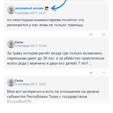
анонимный аноним
5 октября 2017, 14:27
по некоторым комментариям понятно что 
увлекаются у нас этим не только тувинцы
+2
–0
Гость
5 октября 2017, 10:46
За траву которая растёт везде где только возможно, 
паренькам дают до 20 лет, а за убийство практически 
всего рода ( мужчину и двух его детей) 7 лет! 

Ау, люди 21 век, может пересмотрите весь УК?
+5
–1
Гость
5 октября 2017, 10:31
Мне вот интересно-а есть ли отношения на уровне 
субъектов Республики Тыва с государством 
Колумбия)))))

и является ли Кызыл городом -побратимом 
+3
–0
Медельина........