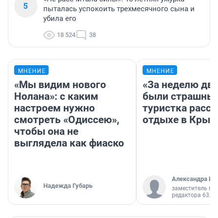
5
пыталась успокоить трехмесячного сына и
убила его
18 524
38
МНЕНИЕ
МНЕНИЕ
«Мы видим нового
«За неделю две
Нолана»: с каким
были страшные
настроем нужно
туристка расск
смотреть «Одиссею»,
отдыхе в Крым
чтобы она не
выглядела как фиаско
Александра Ис
Надежда Губарь
заместитель гл
редактора 63.RU