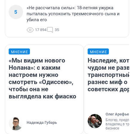
«Не рассчитала силы»: 18-летняя ужурка
5
пыталась успокоить трехмесячного сына и
убила его
17 894
35
МНЕНИЕ
МНЕНИЕ
«Мы видим нового
Наследие, кото
Нолана»: с каким
чудом не разва
настроем нужно
транспортный 
смотреть «Одиссею»,
разнес миф о 
чтобы она не
советских доро
выглядела как фиаско
Олег Арефьев
Блогер, предпри
Надежда Губарь
владелец в тра
бизнесе