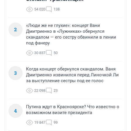
54 020
138
«Люди же не глухие»: концерт Вани
2
Дмитриенко в «Лужниках» обернулся
скандалом — его сестру обвинили в пении
под фанеру
30 837
50
Когда концерт обернулся скандалом. Ваня
3
Дмитриенко извинился перед Линочкой Ли
за выступление сестры под ее голос
22 098
23
Путина ждут в Красноярске? Что известно о
4
возможном визите президента
19 847
99