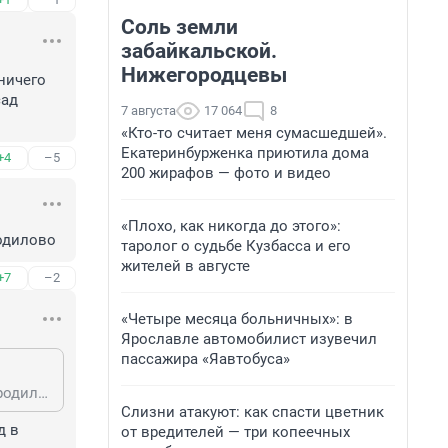
Соль земли
забайкальской.
Нижегородцевы
ичего 
ад 
7 августа
17 064
8
«Кто-то считает меня сумасшедшей».
Екатеринбурженка приютила дома
+4
–5
200 жирафов — фото и видео
«Плохо, как никогда до этого»:
родилово
таролог о судьбе Кузбасса и его
жителей в августе
+7
–2
«Четыре месяца больничных»: в
Ярославле автомобилист изувечил
пассажира «Яавтобуса»
есть паспорт фасада, фасад должен ему соответствовать. А то начнется городилово
Слизни атакуют: как спасти цветник
 в 
от вредителей — три копеечных