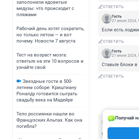
заполонили ядовитые
ОТВЕТИТЬ
медузы: что происходит с
пляжами
Гость
27 июня 2024, 
Рабочий день хотят сократить,
Если есть лоджи
но только летом — и вот
почему. Новости 7 августа
ОТВЕТИТЬ
Гость
Тест на возраст мозга:
27 июня 2024, 
ответьте на эти 10 вопросов и
Ставьте блоки в
узнайте свой
ОТВЕТИТЬ
Звездные гости в 500-
летнем соборе: Криштиану
Роналду готовится сыграть
свадьбу века на Мадейре
Тело россиянки нашли во
Получай н
Французских Альпах. Как она
Гость
27 июня 2024, 
погибла?
народ грызёт друг