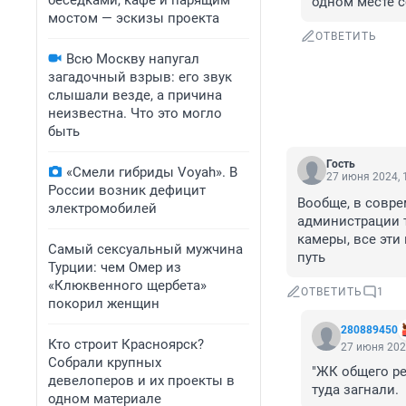
беседками, кафе и парящим
одном месте с
мостом — эскизы проекта
ОТВЕТИТЬ
Всю Москву напугал
загадочный взрыв: его звук
слышали везде, а причина
неизвестна. Что это могло
быть
Гость
«Смели гибриды Voyah». В
27 июня 2024, 
России возник дефицит
Вообще, в совр
электромобилей
администрации 
камеры, все эти
Самый сексуальный мужчина
путь
Турции: чем Омер из
«Клюквенного щербета»
ОТВЕТИТЬ
1
покорил женщин
280889450
Кто строит Красноярск?
27 июня 202
Собрали крупных
"ЖК общего ре
девелоперов и их проекты в
туда загнали.
одном материале