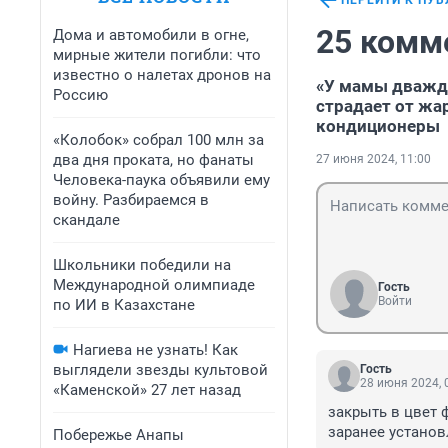
ПЕРЕЙТИ К ПУ
25 комм
Дома и автомобили в огне,
мирные жители погибли: что
известно о налетах дронов на
«У мамы дважды
Россию
страдает от жа
кондиционеры
«Колобок» собрал 100 млн за
два дня проката, но фанаты
27 июня 2024, 11:00
Человека-паука объявили ему
войну. Разбираемся в
скандале
Школьники победили на
Международной олимпиаде
Гость
Войти
по ИИ в Казахстане
Нагиева не узнать! Как
выглядели звезды культовой
Гость
28 июня 2024, 
«Каменской» 27 лет назад
закрыть в цвет 
заранее устано
Побережье Анапы