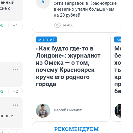
5
ченный 
сети заправок в Красноярске
ке с 
внезапно упали больше чем
на 20 рублей
14 436
+0
–1
МНЕНИЕ
МНЕНИ
«Как будто где-то в
Мой б
Лондоне»: журналист
береж
из Омска — о том,
хотел
почему Красноярск
тысяч
круче его родного
креди
города
приех
безоп
+2
–2
Сергей Энквист
ерьте 
РЕКОМЕНДУЕМ
+1
–1