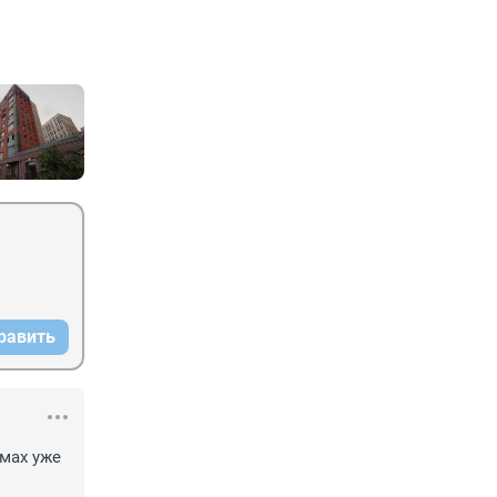
равить
ах уже 