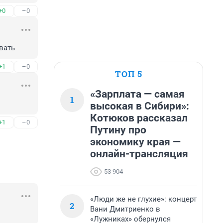
+0
–0
вать
+1
–0
ТОП 5
«Зарплата — самая
1
высокая в Сибири»:
Котюков рассказал
+1
–0
Путину про
экономику края —
онлайн-трансляция
53 904
«Люди же не глухие»: концерт
2
Вани Дмитриенко в
«Лужниках» обернулся