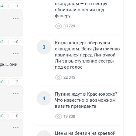
скандалом — его сестру
+4
–1
обвинили в пении под
фанеру
30 720
+2
–0
Когда концерт обернулся
3
скандалом. Ваня Дмитриенко
извинился перед Линочкой
Ли за выступление сестры
ы...они 
под ее голос
22 045
+0
–2
Путина ждут в Красноярске?
4
Что известно о возможном
визите президента
+0
–0
19 808
Цены на бензин на краевой