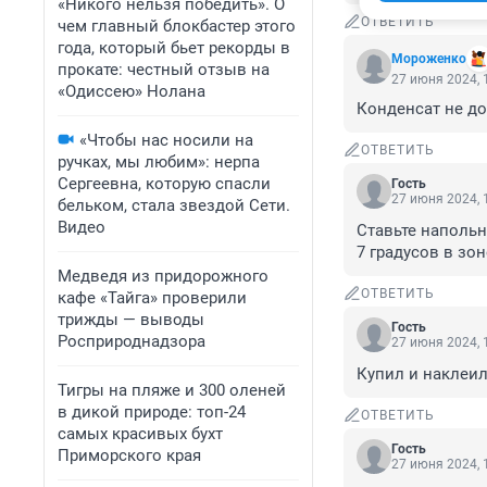
«Никого нельзя победить». О
ОТВЕТИТЬ
чем главный блокбастер этого
года, который бьет рекорды в
Мороженко
прокате: честный отзыв на
27 июня 2024, 
«Одиссею» Нолана
Конденсат не д
«Чтобы нас носили на
ОТВЕТИТЬ
ручках, мы любим»: нерпа
Сергеевна, которую спасли
Гость
27 июня 2024, 
бельком, стала звездой Сети.
Видео
Ставьте напольны
7 градусов в зо
Медведя из придорожного
ОТВЕТИТЬ
кафе «Тайга» проверили
трижды — выводы
Гость
Росприроднадзора
27 июня 2024, 
Купил и наклеи
Тигры на пляже и 300 оленей
в дикой природе: топ-24
ОТВЕТИТЬ
самых красивых бухт
Гость
Приморского края
27 июня 2024, 