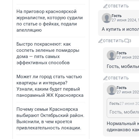
ОТВЕТИТЬ
На приговор красноярской
Гость
журналистке, которую судили
27 июня 2024, 
по статье о фейках, подали
А купить и исп
апелляцию
ОТВЕТИТЬ
3
Быстро покраснеют: как
соспеть зеленые помидоры
Гость
дома — пять самых
27 июня 202
эффективных способов
Гость, мобиль
Может ли город стать частью
ОТВЕТИТЬ
квартиры и интерьера?
Гость
Узнали, каким будет первый
27 июня 202
панорамный ЖК Красноярска
Гость
27 июня 20
Почему семьи Красноярска
Гость, мобил
выбирают Октябрьский район.
Выяснили, в чем кроется
Нормальный ку
привлекательность локации.
одинаково как