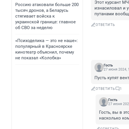
Этот курсант МЧ
Россию атаковали больше 200
изнасиловал и у
тысяч дронов, а Беларусь
путанами вообще
стягивает войска к
украинской границе: главное
ОТВЕТИТЬ
об СВО за неделю
«Психоделика — это не наше»:
популярный в Красноярске
кинотеатр объяснил, почему
не показал «Колобка»
Гость
27 июня 2024, 
Пусть купят вен
ОТВЕТИТЬ
1
Гость
27 июня 202
Гость, вы в э
насколько ком