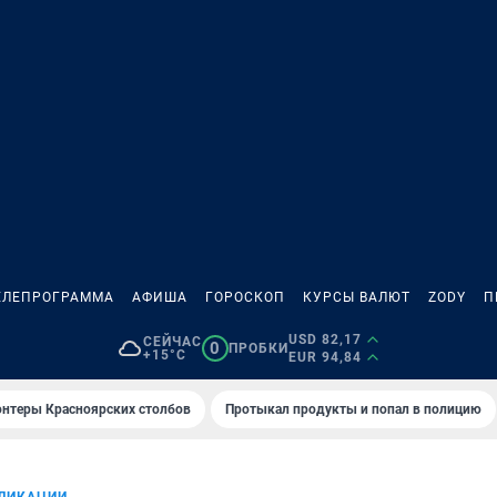
ЕЛЕПРОГРАММА
АФИША
ГОРОСКОП
КУРСЫ ВАЛЮТ
ZODY
П
USD 82,17
СЕЙЧАС
0
ПРОБКИ
+15°C
EUR 94,84
онтеры Красноярских столбов
Протыкал продукты и попал в полицию