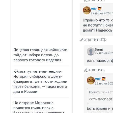
ОТВЕТИТЬ
мир
27 июня 2024, 
Странно что те 
не портят? Поче
дома"? Надеюсь 
ОТВЕТИТЬ
2
Лицевая гладь для чайников:
Гость
27 июня 202
гайд от набора петель до
первого готового изделия
есть паспорт 
ОТВЕТИТЬ
«Жила тут интеллигенция».
История сибирского дома-
мир
бумеранга, где в гости ходили
28 июня 202
через балконы, — таких всего
два в России
Гость
27 июня 20
На острове Молокова
появится гриль-парк с
Есть жизнь и 