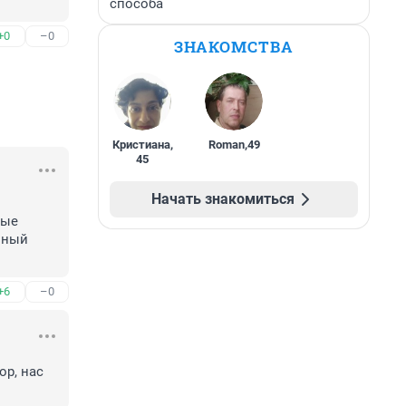
способа
+0
–0
ЗНАКОМСТВА
Кристиана
,
Roman
,
49
45
Начать знакомиться
ые 
ный 
+6
–0
р, нас 