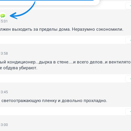
15:01
олжен выходить за пределы дома. Неразумно сэкономили.
13:58
й кондиционер...дырка в стене....и всего делов..и вентилятор
не обдува убирают.
13:45
л светоотражающую пленку и довольно прохладно.
13:00