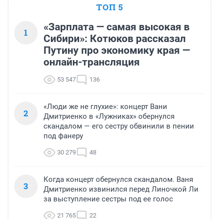
ТОП 5
«Зарплата — самая высокая в
1
Сибири»: Котюков рассказал
Путину про экономику края —
онлайн-трансляция
53 547
136
«Люди же не глухие»: концерт Вани
2
Дмитриенко в «Лужниках» обернулся
скандалом — его сестру обвинили в пении
под фанеру
30 279
48
Когда концерт обернулся скандалом. Ваня
3
Дмитриенко извинился перед Линочкой Ли
за выступление сестры под ее голос
21 765
22