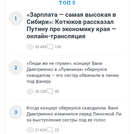
ТОП 5
«Зарплата — самая высокая в
1
Сибири»: Котюков рассказал
Путину про экономику края —
онлайн-трансляция
53 499
136
«Люди же не глухие»: концерт Вани
2
Дмитриенко в «Лужниках» обернулся
скандалом — его сестру обвинили в пении
под фанеру
30 228
48
Когда концерт обернулся скандалом. Ваня
3
Дмитриенко извинился перед Линочкой Ли
за выступление сестры под ее голос
21 629
22