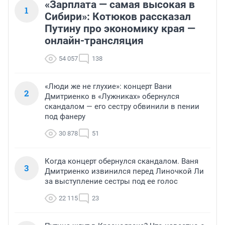
«Зарплата — самая высокая в
1
Сибири»: Котюков рассказал
Путину про экономику края —
онлайн-трансляция
54 057
138
«Люди же не глухие»: концерт Вани
2
Дмитриенко в «Лужниках» обернулся
скандалом — его сестру обвинили в пении
под фанеру
30 878
51
Когда концерт обернулся скандалом. Ваня
3
Дмитриенко извинился перед Линочкой Ли
за выступление сестры под ее голос
22 115
23