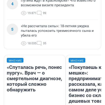
Путина ждут в Красноярске? Что известно о
4
возможном визите президента
19 871
99
«Не рассчитала силы»: 18-летняя ужурка
5
пыталась успокоить трехмесячного сына и
убила его
18 035
35
МНЕНИЕ
МНЕНИЕ
«Спуталась речь, понес
«Покупаешь ко
пургу». Врач — о
мешке»:
смертельном диагнозе,
предпринимат
который сложно
рассказала, как
обнаружить
самом деле ус
бизнес со скл
дешевых това