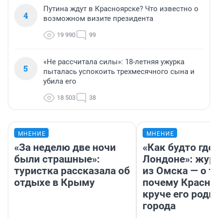
Путина ждут в Красноярске? Что известно о
4
возможном визите президента
19 990
99
«Не рассчитала силы»: 18-летняя ужурка
5
пыталась успокоить трехмесячного сына и
убила его
18 503
38
МНЕНИЕ
МНЕНИЕ
«За неделю две ночи
«Как будто где-
были страшные»:
Лондоне»: жур
туристка рассказала об
из Омска — о т
отдыхе в Крыму
почему Красно
круче его родн
города