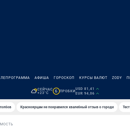
ЕЛЕПРОГРАММА
АФИША
ГОРОСКОП
КУРСЫ ВАЛЮТ
ZODY
П
USD 81,41
СЕЙЧАС
6
ПРОБКИ
+23°C
EUR 94,06
толбов
Красноярцам не понравился хвалебный отзыв о городе
Тес
МОСТЬ