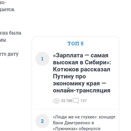
но-
ается.
лжна была
умы
ТОП 5
то дату
«Зарплата — самая
1
высокая в Сибири»:
Котюков рассказал
Путину про
экономику края —
онлайн-трансляция
53 788
137
«Люди же не глухие»: концерт
2
Вани Дмитриенко в
«Лужниках» обернулся