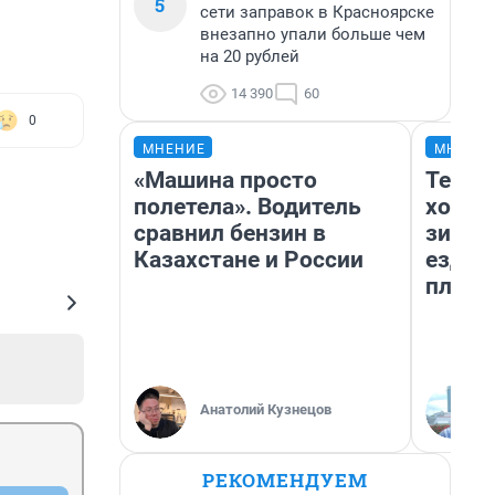
5
сети заправок в Красноярске
внезапно упали больше чем
на 20 рублей
14 390
60
0
МНЕНИЕ
МНЕНИ
«Машина просто
Тепло
полетела». Водитель
холод
сравнил бензин в
зимой
Казахстане и России
ездит
плюсы
Анатолий Кузнецов
РЕКОМЕНДУЕМ