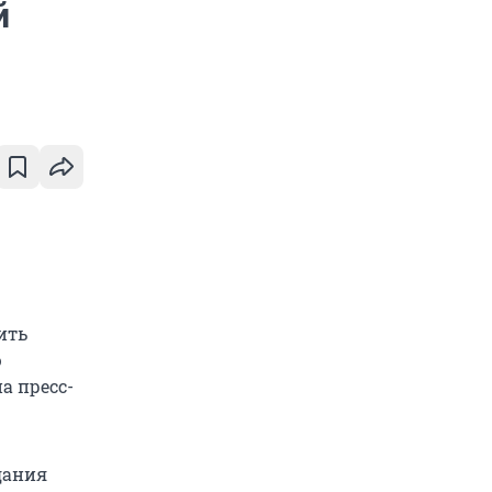
й
ить
ю
а пресс-
дания