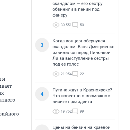
скандалом — его сестру
обвинили в пении под
фанеру
30 551
50
Когда концерт обернулся
3
скандалом. Ваня Дмитриенко
извинился перед Линочкой
Ли за выступление сестры
под ее голос
21 954
22
 и
ивает
Путина ждут в Красноярске?
ых
4
Что известно о возможном
атного
визите президента
19 752
99
арийного
Цены на бензин на краевой