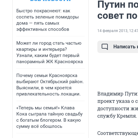
Путин п
Быстро покраснеют: как
совет п
соспеть зеленые помидоры
дома — пять самых
эффективных способов
14 февраля 2013, 12:4
Может ли город стать частью
Написать
квартиры и интерьера?
Узнали, каким будет первый
панорамный ЖК Красноярска
Почему семьи Красноярска
выбирают Октябрьский район.
Выяснили, в чем кроется
Владимир Путин
привлекательность локации.
проект указа о
«Теперь мы семья!» Клава
доступности жил
Кока сыграла тайную свадьбу
службу Кремля.
с богатым блогером. В какую
сумму всё обошлось
Соответствующе