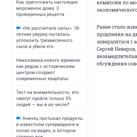
комиссии по мо
Как приготовить настоящее
мороженое дома: 3
экономического
проверенных рецепта
Ранее стало из
«Не рассчитала силы»: 18-
продления на д
летняя ужурка пыталась
успокоить трехмесячного
завершиться 1 м
сына и убила его
Сергей Неверов
незамедлительн
Николаевка нового времени:
обсуждения сов
как рядом с историческим
центром создают
современные кварталы
Тест на внимательность: его
смогут пройти только 5%
людей — вы в их числе?
Ачинец протыкал продукты
в известном супермаркете и
попал на видео, в котором
странно все