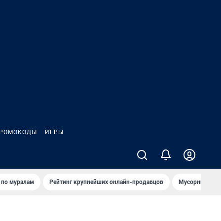
РОМОКОДЫ
ИГРЫ
т по мурaлaм
Рейтинг крупнейших онлайн-продавцов
Мусорный тех