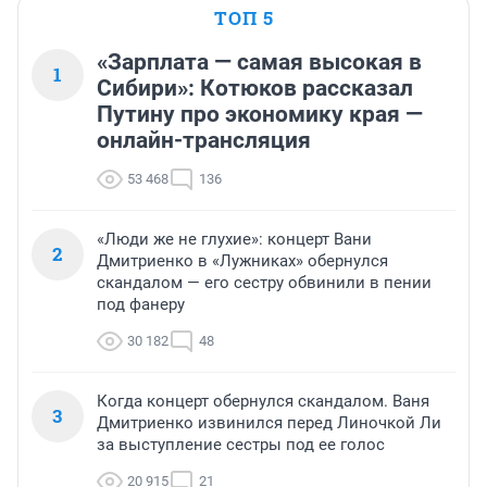
ТОП 5
«Зарплата — самая высокая в
1
Сибири»: Котюков рассказал
Путину про экономику края —
онлайн-трансляция
53 468
136
«Люди же не глухие»: концерт Вани
2
Дмитриенко в «Лужниках» обернулся
скандалом — его сестру обвинили в пении
под фанеру
30 182
48
Когда концерт обернулся скандалом. Ваня
3
Дмитриенко извинился перед Линочкой Ли
за выступление сестры под ее голос
20 915
21