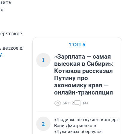
шить
оя
мерческое
ТОП 5
 ветхое и
Y
.
«Зарплата — самая
1
высокая в Сибири»:
Котюков рассказал
Путину про
экономику края —
онлайн-трансляция
54 112
141
«Люди же не глухие»: концерт
2
Вани Дмитриенко в
«Лужниках» обернулся