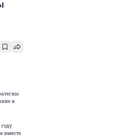
ы
ратегию
ание в
 году
ье вместе