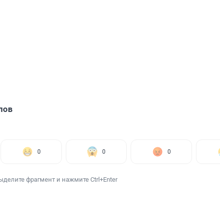
лов
0
0
0
ыделите фрагмент и нажмите Ctrl+Enter