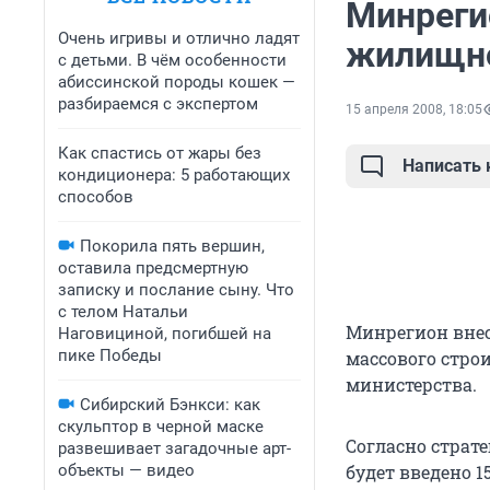
Минреги
Очень игривы и отлично ладят
жилищно
с детьми. В чём особенности
абиссинской породы кошек —
разбираемся с экспертом
15 апреля 2008, 18:05
Как спастись от жары без
Написать
кондиционера: 5 работающих
способов
Покорила пять вершин,
оставила предсмертную
записку и послание сыну. Что
с телом Натальи
Минрегион внес
Наговициной, погибшей на
пике Победы
массового строи
министерства.
Сибирский Бэнкси: как
скульптор в черной маске
Согласно страте
развешивает загадочные арт-
объекты — видео
будет введено 15