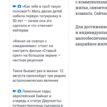
с коммуналками
«Как тебя в гроб такую
жилье, снизится
положат?» Мать двоих детей
комната. Сейчас
набила первую татуировку в
50 лет — зачем она это
сделала и что отвечает
Для достижения
хейтерам
и индивидуальн
малообеспеченн
«Финал не совпал с
аварийное жиль
ожиданиями»: стоит ли
смотреть фильм «Старый
орел» на большом экране —
честная рецензия
Такое бывает раз в жизни: 12
августа произойдут три редких
астрономических явления
Лимонные сады,
европейский Байкал и
очередь к статуе Джульетты:
путешественница съездила в