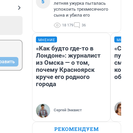
5
летняя ужурка пыталась
успокоить трехмесячного
сына и убила его
18 179
36
МНЕНИЕ
МНЕНИ
«Как будто где-то в
«Спут
Лондоне»: журналист
пургу»
равить
из Омска — о том,
смерт
почему Красноярск
котор
круче его родного
обнар
города
Сергей Энквист
РЕКОМЕНДУЕМ