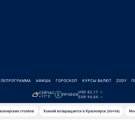
ЕЛЕПРОГРАММА
АФИША
ГОРОСКОП
КУРСЫ ВАЛЮТ
ZODY
П
USD 82,17
СЕЙЧАС
2
ПРОБКИ
+17°C
EUR 94,84
асноярских столбов
Хоккей возвращается в Красноярск (почти)
Мос