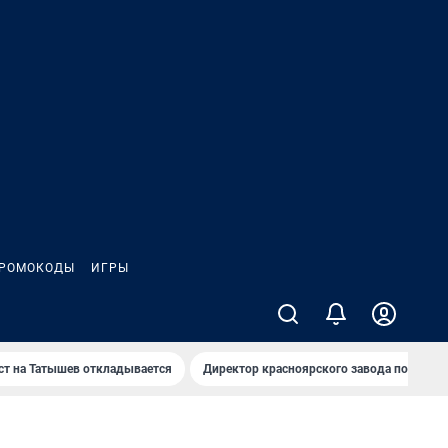
РОМОКОДЫ
ИГРЫ
т на Татышев откладывается
Директор красноярского завода под сан