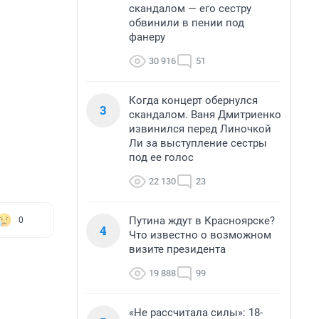
скандалом — его сестру
обвинили в пении под
фанеру
30 916
51
Когда концерт обернулся
3
скандалом. Ваня Дмитриенко
извинился перед Линочкой
Ли за выступление сестры
под ее голос
22 130
23
Путина ждут в Красноярске?
0
4
Что известно о возможном
визите президента
19 888
99
«Не рассчитала силы»: 18-