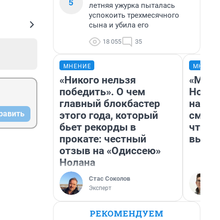
5
летняя ужурка пыталась
успокоить трехмесячного
сына и убила его
18 055
35
МНЕНИЕ
МНЕНИ
«Никого нельзя
«Мы в
победить». О чем
Нолан
главный блокбастер
настр
равить
этого года, который
смотр
бьет рекорды в
чтобы
прокате: честный
выгля
отзыв на «Одиссею»
Нолана
Стас Соколов
Эксперт
РЕКОМЕНДУЕМ