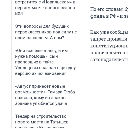
встретится с «Норильском» в
первом матче нового сезона
По его словам,
ВХЛ
фонда в РФ» и з
Эти вопросы для будущих
Как уже сообща
первоклассников под силу не
всем взрослым. А вам?
запрет привати
конституционны
«Они всё еще в лесу, и им
правительство 
нужна помощь»: сын
законодательств
пропавших в тайге
Усольцевых назвал еще одну
версию их исчезновения
«Август принесет новые
возможности»: Тамара Глоба
назвала, кому из знаков
зодиака улыбнется удача
Тендер на строительство
нового моста на Татышев
сорвался в Красноярске