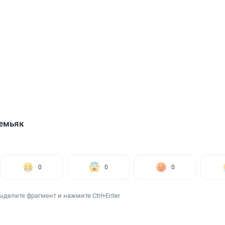
емьяк
0
0
0
ыделите фрагмент и нажмите Ctrl+Enter