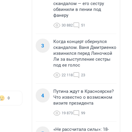
скандалом — его сестру
обвинили в пении под
фанеру
30 882
51
Когда концерт обернулся
3
скандалом. Ваня Дмитриенко
извинился перед Линочкой
Ли за выступление сестры
под ее голос
22 118
23
Путина ждут в Красноярске?
4
Что известно о возможном
0
визите президента
19 873
99
«Не рассчитала силы»: 18-