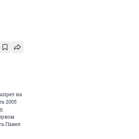
апрет на
а 2005
у,
ервом
та Павел