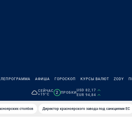
ЕЛЕПРОГРАММА
АФИША
ГОРОСКОП
КУРСЫ ВАЛЮТ
ZODY
П
USD 82,17
СЕЙЧАС
2
ПРОБКИ
+19°C
EUR 94,84
асноярских столбов
Директор красноярского завода под санкциями ЕС