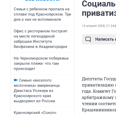
Социаль
Семья с ребенком пропала на
привати
сплаве под Красноярском. Три
дня о них не вспоминали
14 апреля 2008, 21:24
Офис с рестораном построят
на месте легендарной
Написать
заброшки Института
биофизики в Академгородке
На Черноморском побережье
закрыли пляжи: что там
происходит
Депутаты Госуд
Семью «веселого
приватизацию с
молочника» американца
Джастаса Уолкера из
года. Комитет 
Красноярского края
арбитражному з
выдворяют из России
чтении соответ
Крашенинников
Красноярский «Сокол»