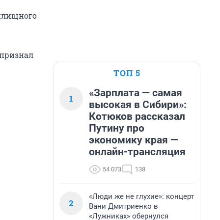
жилищного
 признал
ТОП 5
«Зарплата — самая
1
высокая в Сибири»:
Котюков рассказал
Путину про
экономику края —
онлайн-трансляция
54 073
138
«Люди же не глухие»: концерт
2
Вани Дмитриенко в
«Лужниках» обернулся