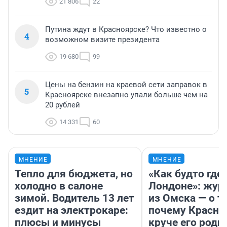
21 806
22
Путина ждут в Красноярске? Что известно о
4
возможном визите президента
19 680
99
Цены на бензин на краевой сети заправок в
5
Красноярске внезапно упали больше чем на
20 рублей
14 331
60
МНЕНИЕ
МНЕНИЕ
Тепло для бюджета, но
«Как будто где-
холодно в салоне
Лондоне»: жур
зимой. Водитель 13 лет
из Омска — о т
ездит на электрокаре:
почему Красно
плюсы и минусы
круче его родн