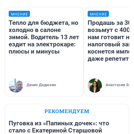
МНЕНИЕ
МНЕНИЕ
Тепло для бюджета, но
Продашь за 300
холодно в салоне
возьмут с 4000
зимой. Водитель 13 лет
нам готовит н
ездит на электрокаре:
налоговый зако
плюсы и минусы
коснется импор
даже репетито
Денис Дедюхин
Анастасия Зав
РЕКОМЕНДУЕМ
Пуговка из «Папиных дочек»: что
стало с Екатериной Старшовой