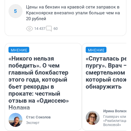
Цены на бензин на краевой сети заправок в
5
Красноярске внезапно упали больше чем на
20 рублей
14 437
60
МНЕНИЕ
МНЕНИЕ
«Никого нельзя
«Спуталась реч
победить». О чем
пургу». Врач — 
главный блокбастер
смертельном д
этого года, который
который слож
бьет рекорды в
обнаружить
прокате: честный
отзыв на «Одиссею»
Нолана
Ирина Волкова
Главврач клини
Стас Соколов
«Реабилитация 
Эксперт
Волковой»