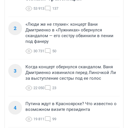
53 913
137
«Люди же не глухие»: концерт Вани
2
Дмитриенко в «Лужниках» обернулся
скандалом — его сестру обвинили в пении
под фанеру
30 731
50
Когда концерт обернулся скандалом. Ваня
3
Дмитриенко извинился перед Линочкой Ли
за выступление сестры под ее голос
22 050
23
Путина ждут в Красноярске? Что известно о
4
возможном визите президента
19 811
99