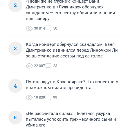
«Люди же не глухие»: концерт Вани
2
Дмитриенко в «Лужниках» обернулся
скандалом — его сестру обвинили в пении
под фанеру
30 814
50
Когда концерт обернулся скандалом. Ваня
3
Дмитриенко извинился перед Линочкой Ли
за выступление сестры под ее голос
22 087
23
Путина ждут в Красноярске? Что известно о
4
возможном визите президента
19 839
99
«Не рассчитала силы»: 18-летняя ужурка
5
пыталась успокоить трехмесячного сына и
убила его