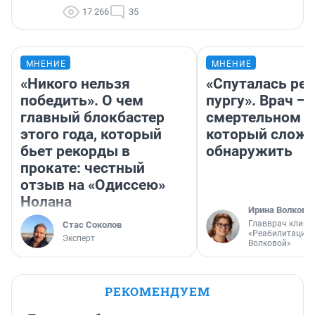
17 266
35
МНЕНИЕ
МНЕНИЕ
«Никого нельзя
«Спуталась реч
победить». О чем
пургу». Врач — 
главный блокбастер
смертельном д
этого года, который
который слож
бьет рекорды в
обнаружить
прокате: честный
отзыв на «Одиссею»
Нолана
Ирина Волкова
Главврач клини
Стас Соколов
«Реабилитация 
Эксперт
Волковой»
РЕКОМЕНДУЕМ