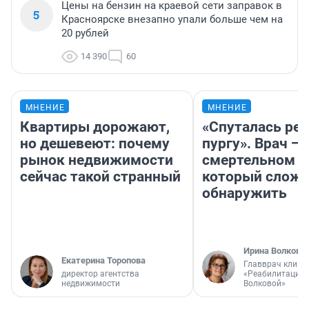
Цены на бензин на краевой сети заправок в
5
Красноярске внезапно упали больше чем на
20 рублей
14 390
60
МНЕНИЕ
МНЕНИЕ
Квартиры дорожают,
«Спуталась реч
но дешевеют: почему
пургу». Врач — 
рынок недвижимости
смертельном д
сейчас такой странный
который слож
обнаружить
Ирина Волкова
Екатерина Торопова
Главврач клини
директор агентства
«Реабилитация 
недвижимости
Волковой»