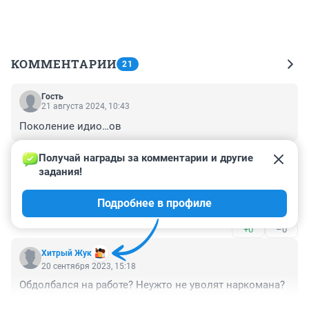
КОММЕНТАРИИ
21
Гость
21 августа 2024, 10:43
Поколение идио…ов
+0
–0
Получай награды за комментарии и другие 
задания!
Гость
20 сентября 2023, 15:56
Подробнее в профиле
Терехов посоветовал!
+0
–0
Хитрый Жук
20 сентября 2023, 15:18
Обдолбался на работе? Неужто не уволят наркомана?