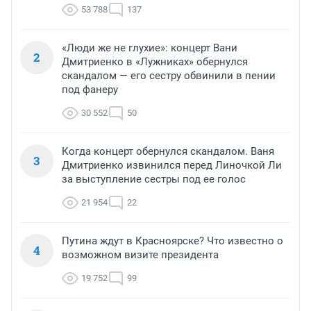
53 788
137
«Люди же не глухие»: концерт Вани
2
Дмитриенко в «Лужниках» обернулся
скандалом — его сестру обвинили в пении
под фанеру
30 552
50
Когда концерт обернулся скандалом. Ваня
3
Дмитриенко извинился перед Линочкой Ли
за выступление сестры под ее голос
21 954
22
Путина ждут в Красноярске? Что известно о
4
возможном визите президента
19 752
99