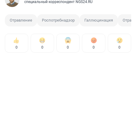
специальный корреспондент NGS24.RU
Отравление
Роспотребнадзор
Галлюцинация
Отравл
0
0
0
0
0