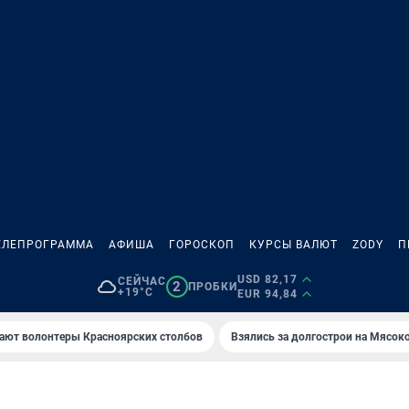
ЕЛЕПРОГРАММА
АФИША
ГОРОСКОП
КУРСЫ ВАЛЮТ
ZODY
П
USD 82,17
СЕЙЧАС
2
ПРОБКИ
+19°C
EUR 94,84
ают волонтеры Красноярских столбов
Взялись за долгострои на Мясок