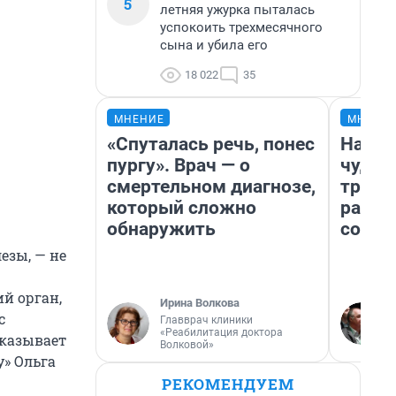
5
летняя ужурка пыталась
успокоить трехмесячного
сына и убила его
18 022
35
МНЕНИЕ
МНЕНИ
«Спуталась речь, понес
Насле
пургу». Врач — о
чудом
смертельном диагнозе,
транс
который сложно
разне
обнаружить
совет
езы, — не
й орган,
Ирина Волкова
с
Главврач клиники
«Реабилитация доктора
сказывает
Волковой»
у» Ольга
РЕКОМЕНДУЕМ