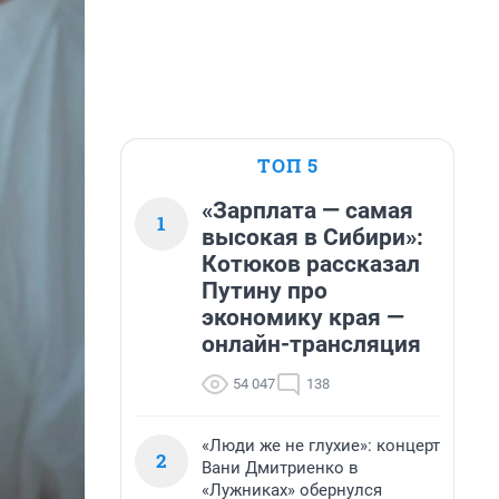
ТОП 5
«Зарплата — самая
1
высокая в Сибири»:
Котюков рассказал
Путину про
экономику края —
онлайн-трансляция
54 047
138
«Люди же не глухие»: концерт
2
Вани Дмитриенко в
«Лужниках» обернулся