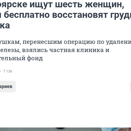
оярске ищут шесть женщин,
 бесплатно восстановят груд
ака
ушкам, перенесшим операцию по удален
елезы, взялись частная клиника и
тельный фонд
7 136
ариев