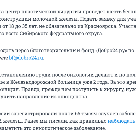
та центр пластической хирургии проведет шесть бесп
конструкции молочной железы. Подать заявку для уч
т 18 до 35 лет, не обязательно из Красноярска. Участ
о всего Сибирского федерального округа.
одать через благотворительный фонд «Добро24.ру» по
очте
bf@dobro24.ru
.
сстановлению груди после онкологии делают и по пол
м в Железнодорожной больнице уже 2 года. За это вр
женщин. Правда, прежде чем поступить к хирургу, ну
лучить направление из онкоцентра.
оссии зарегистрировали почти 65 тысяч случаев забол
 железы. Ранее мы писали, как правильно
наблюдать 
заметить это онкологическое заболевание.