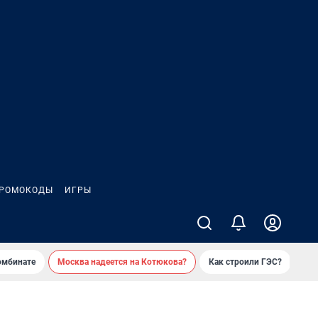
РОМОКОДЫ
ИГРЫ
омбинате
Москва надеется на Котюкова?
Как строили ГЭС?
«Ко