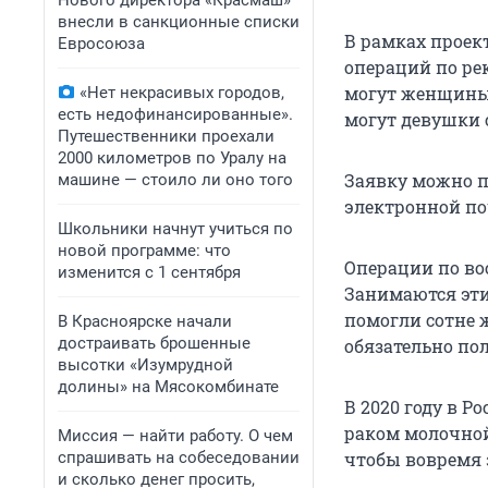
Нового директора «Красмаш»
внесли в санкционные списки
В рамках проек
Евросоюза
операций по ре
могут женщины о
«Нет некрасивых городов,
есть недофинансированные».
могут девушки с
Путешественники проехали
2000 километров по Уралу на
Заявку можно п
машине — стоило ли оно того
электронной п
Школьники начнут учиться по
новой программе: что
Операции по во
изменится с 1 сентября
Занимаются эти
помогли сотне 
В Красноярске начали
достраивать брошенные
обязательно по
высотки «Изумрудной
долины» на Мясокомбинате
В 2020 году в Р
раком молочной
Миссия — найти работу. О чем
спрашивать на собеседовании
чтобы вовремя 
и сколько денег просить,