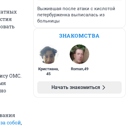
Выжившая после атаки с кислотой
латных
петербурженка выписалась из
астия
больницы
вовать
ЗНАКОМСТВА
Кристиана
,
Roman
,
49
45
ису ОМС.
емя
Начать знакомиться
жно
евания
за собой
,