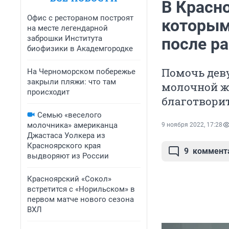
В Красн
Офис с рестораном построят
которым
на месте легендарной
заброшки Института
после р
биофизики в Академгородке
Помочь дев
На Черноморском побережье
закрыли пляжи: что там
молочной ж
происходит
благотвори
Семью «веселого
молочника» американца
9 ноября 2022, 17:28
Джастаса Уолкера из
Красноярского края
9
коммент
выдворяют из России
Красноярский «Сокол»
встретится с «Норильском» в
первом матче нового сезона
ВХЛ