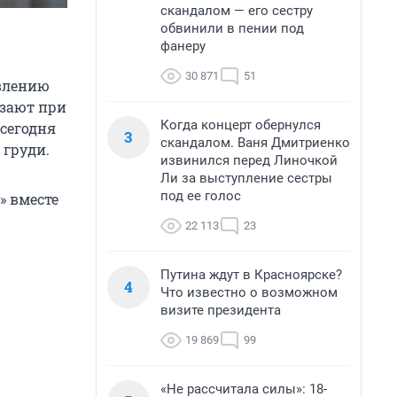
скандалом — его сестру
обвинили в пении под
фанеру
30 871
51
овлению
езают при
Когда концерт обернулся
сегодня
3
скандалом. Ваня Дмитриенко
 груди.
извинился перед Линочкой
Ли за выступление сестры
под ее голос
» вместе
22 113
23
Путина ждут в Красноярске?
4
Что известно о возможном
визите президента
19 869
99
«Не рассчитала силы»: 18-