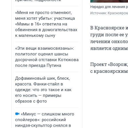
Нередко для лечения р
«Меня не просто отменяют,
Источник: 
Красноярск
меня хотят убить»: участница
«Мамы в 16» ответила на
В Красноярске 
обвинения в домогательствах
груди после ее 
к маленькому сыну
лечении онколо
является одним
«Эти вещи взаимосвязаны»:
политолог оценил шансы
досрочной отставки Котюкова
Проект «Возрож
после приезда Путина
с красноярским
Дофаминовый шик, блеск,
красота. Фанки-стайл в
одежде: что это такое и как
его носить — примеры
образов с фото
«Минус — слишком много
спойлеров»: российский
ниндзя-скульптор снялся в